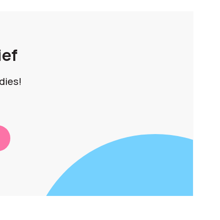
ief
dies!