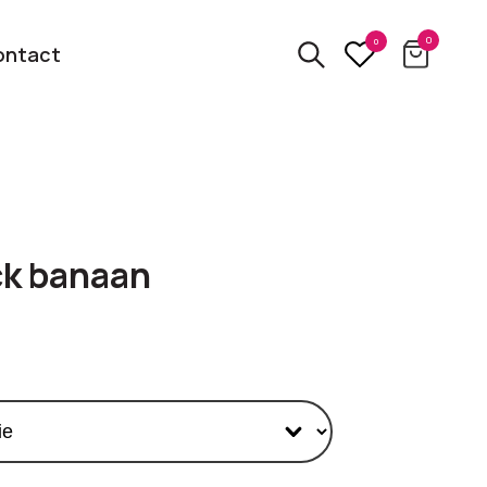
0
0
ontact
3D
relatiegeschenken
kbare
ck banaan
Van usb tot powerbank
Eco
ten
relatiegeschenken
 logo
Zero waste &
evenement!
duurzame cadeaus
bekijk alle categorieën