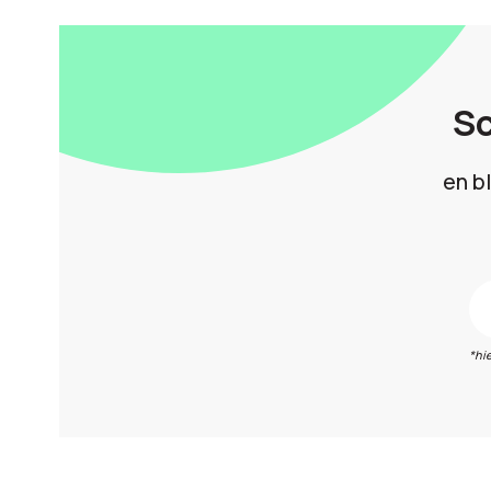
Sc
en b
*hi