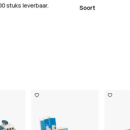
00 stuks leverbaar.
Soort
Toevoegen
Toevoege
aan
aan
verlanglijst
verlanglijst