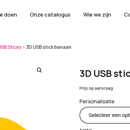
e doen
Onze catalogus
Wie we zijn
C
orieën
USB Sticks
>
3D USB stick banaan
Kerstpakketten
Drinkwaren
2026
Gave en brui
3D USB sti
flessen
Stel samen
Beurzen en
Prijs op aanvraag
Nieuwkomers 2026
evenemen
Personalisatie
De nieuwste items
Val op met je
tijdens elk 