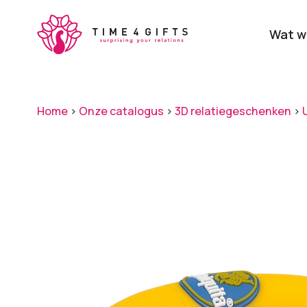
Skip
to
Wat w
main
content
Onze producten
Categ
Home
>
Onze catalogus
>
3D relatiegeschenken
>
Laat je door ons
verrassen