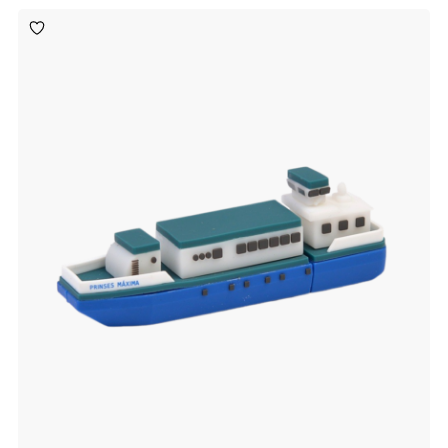
Toevoegen
aan
verlanglijst