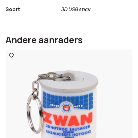
Soort
3D USB stick
Andere aanraders
Toevoegen
aan
verlanglijst