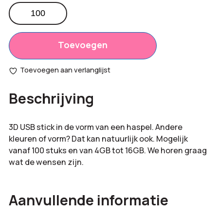
3D
USB
Totaal
€
0,00
stick
opties:
haspel
Toevoegen
aantal
Bestelling
€
0,00
Toevoegen aan verlanglijst
totaal:
Beschrijving
3D USB stick in de vorm van een haspel. Andere
kleuren of vorm? Dat kan natuurlijk ook. Mogelijk
vanaf 100 stuks en van 4GB tot 16GB. We horen graag
wat de wensen zijn.
Aanvullende informatie