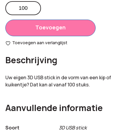
3D
USB
Totaal
€
0,00
stick
opties:
kip
Toevoegen
of
Bestelling
kuiken
€
0,00
Toevoegen aan verlanglijst
aantal
totaal:
Beschrijving
Uw eigen 3D USB stick in de vorm van een kip of
kuikentje? Dat kan al vanaf 100 stuks.
Aanvullende informatie
Soort
3D USB stick