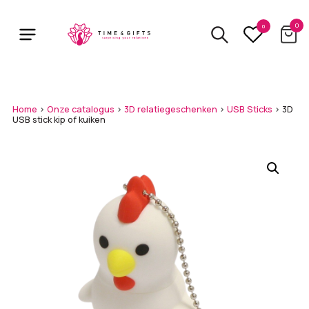
Skip
to
0
0
main
content
Home
>
Onze catalogus
>
3D relatiegeschenken
>
USB Sticks
>
3D
USB stick kip of kuiken