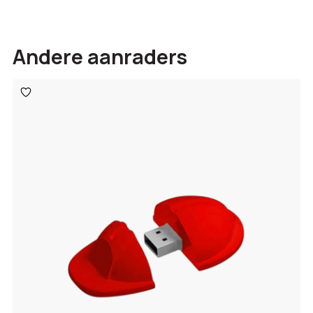
Andere aanraders
Toevoegen
aan
verlanglijst