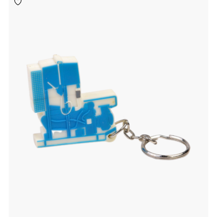
Toevoegen
aan
verlanglijst