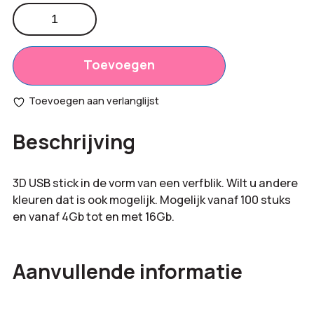
3D
USB
Totaal
€
0,00
stick
opties:
verfblik
Toevoegen
aantal
Bestelling
€
0,00
Toevoegen aan verlanglijst
totaal:
Beschrijving
3D USB stick in de vorm van een verfblik. Wilt u andere
kleuren dat is ook mogelijk. Mogelijk vanaf 100 stuks
en vanaf 4Gb tot en met 16Gb.
Aanvullende informatie