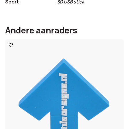
Soort
3D USB stick
Andere aanraders
Toevoegen
aan
verlanglijst