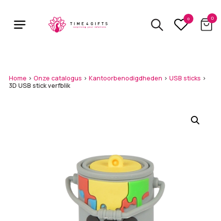
Skip
to
0
0
main
content
Home
>
Onze catalogus
>
Kantoorbenodigdheden
>
USB sticks
>
3D USB stick verfblik