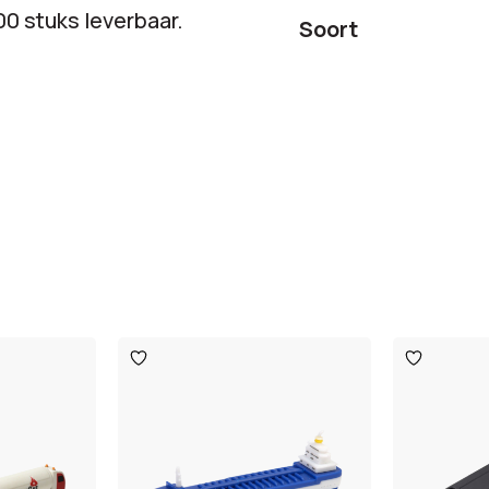
00 stuks leverbaar.
Soort
Toevoegen
Toevoege
aan
aan
verlanglijst
verlanglijst