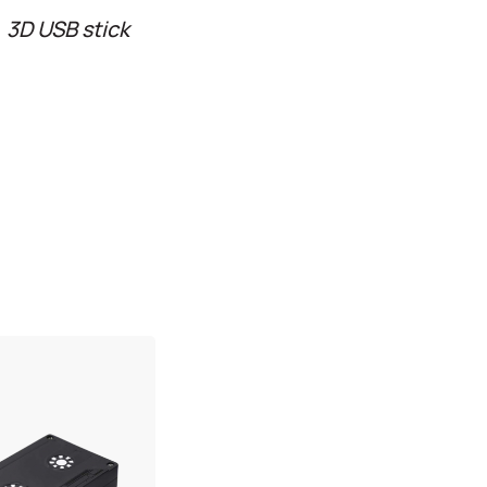
3D USB stick
n