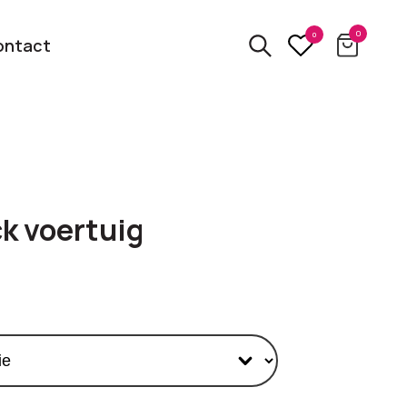
0
0
ontact
3D
relatiegeschenken
kbare
k voertuig
Van usb tot powerbank
Eco
ten
relatiegeschenken
 logo
Zero waste &
evenement!
duurzame cadeaus
bekijk alle categorieën