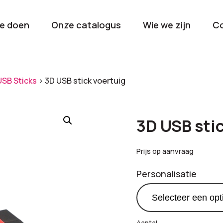
e doen
Onze catalogus
Wie we zijn
C
orieën
USB Sticks
>
3D USB stick voertuig
Kerstpakketten
Drinkwaren
2026
Gave en brui
3D USB stic
flessen
Stel samen
Beurzen en
Prijs op aanvraag
Nieuwkomers 2026
evenemen
Personalisatie
De nieuwste items
Val op met je
tijdens elk 