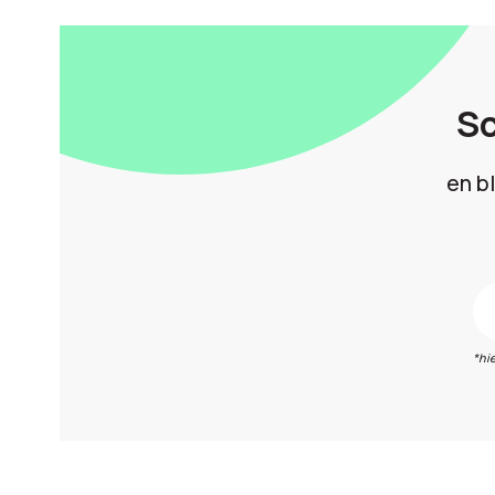
Sc
en b
*hi