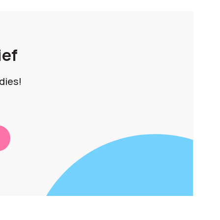
ief
dies!