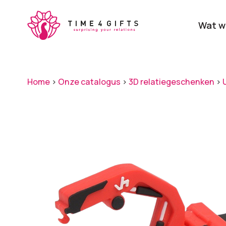
Skip
to
Wat w
main
content
Onze producten
Categ
Home
>
Onze catalogus
>
3D relatiegeschenken
>
Laat je door ons
verrassen