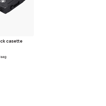
ick casette
raag