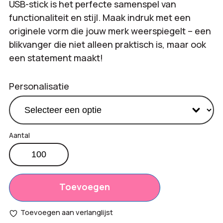
USB-stick is het perfecte samenspel van
functionaliteit en stijl. Maak indruk met een
originele vorm die jouw merk weerspiegelt – een
blikvanger die niet alleen praktisch is, maar ook
een statement maakt!
Personalisatie
3D
usb
Totaal
€
0,00
stick
opties:
aantal
Toevoegen
Bestelling
€
0,00
Toevoegen aan verlanglijst
totaal: