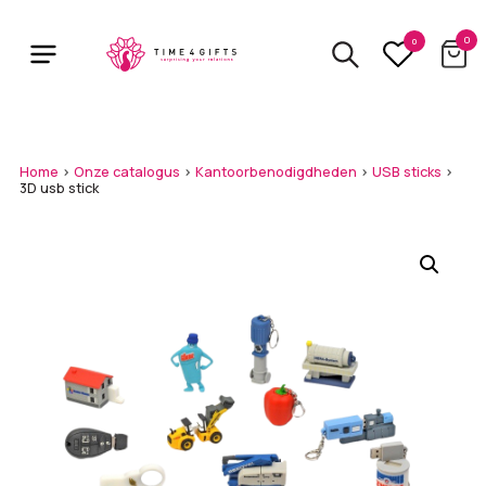
Skip
to
0
0
main
content
Home
>
Onze catalogus
>
Kantoorbenodigdheden
>
USB sticks
>
3D usb stick