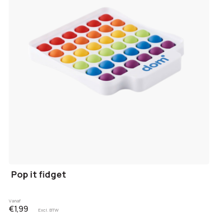
Pop it fidget
Vanaf
€1,99
Excl. BTW