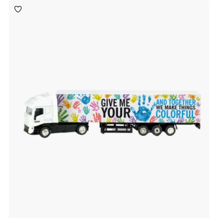
Toevoegen
aan
verlanglijst