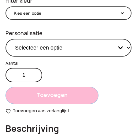
Filter kleur
Personalisatie
Babycape
€
8,55
aantal
Productprijs:
Totaal
Toevoegen
opties:
Toevoegen aan verlanglijst
Bestelling
Beschrijving
totaal: