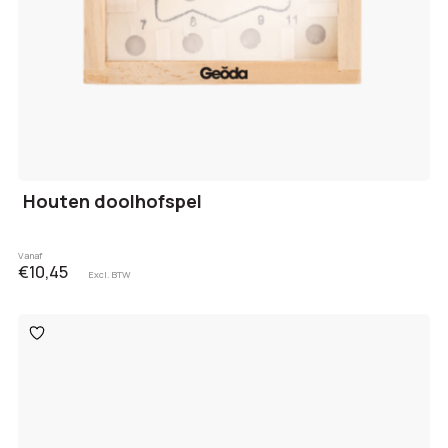
Houten doolhofspel
Vanaf
€10,45
Excl. BTW
Toevoegen
aan
verlanglijst