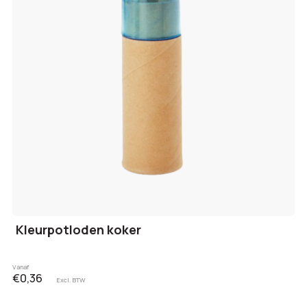
Kleurpotloden koker
Vanaf
€0,36
Excl. BTW