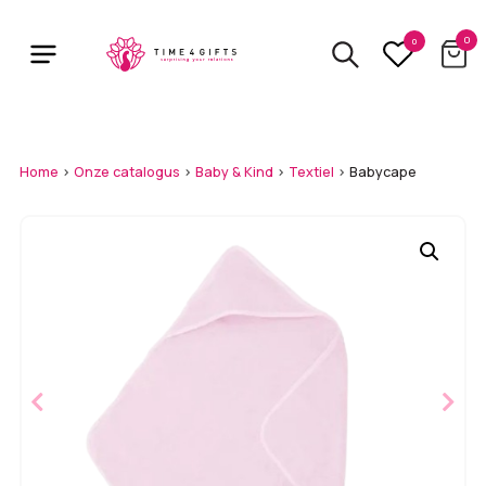
Skip
to
0
0
main
content
Home
>
Onze catalogus
>
Baby & Kind
>
Textiel
>
Babycape