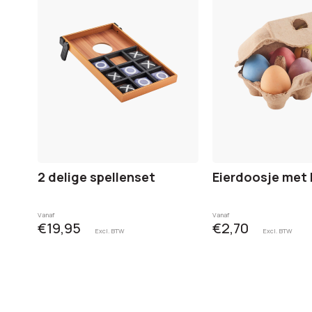
2 delige spellenset
Eierdoosje met k
Vanaf
Vanaf
€19,95
€2,70
Excl. BTW
Excl. BTW