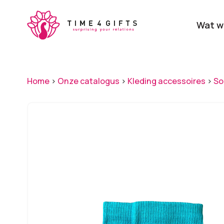
Skip
to
Wat w
main
content
Onze producten
Categ
Home
>
Onze catalogus
>
Kleding accessoires
>
So
Laat je door ons
verrassen