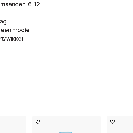
6 maanden, 6-12
aag
t een mooie
t/wikkel.
Toevoegen
Toevoege
aan
aan
verlanglijst
verlanglijst