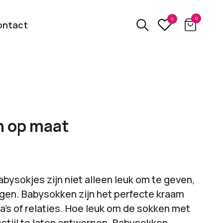
0
0
ontact
3D
relatiegeschenken
kbare
 op maat
Van usb tot powerbank
Eco
ten
relatiegeschenken
 logo
Zero waste &
abysokjes zijn niet alleen leuk om te geven,
evenement!
duurzame cadeaus
jgen. Babysokken zijn het perfecte kraam
a’s of relaties. Hoe leuk om de sokken met
bekijk alle categorieën
sstijl te laten ontwerpen. Babysokken