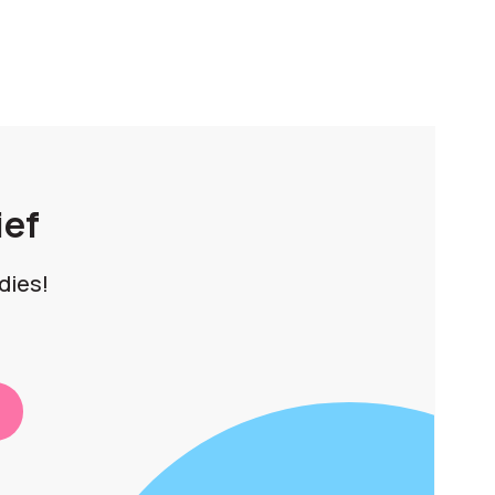
ief
dies!