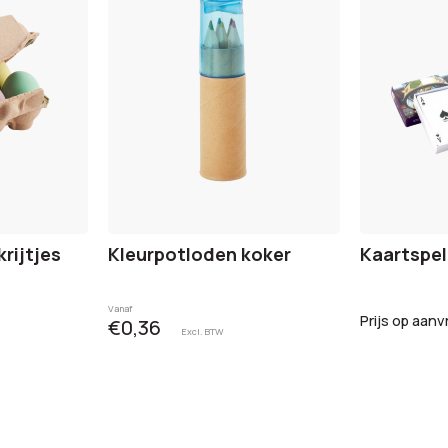
rijtjes
Kleurpotloden koker
Kaartspel
Vanaf
Prijs op aanv
€0,36
Excl. BTW