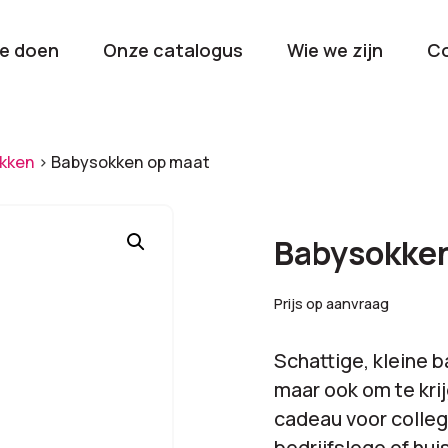
e doen
Onze catalogus
Wie we zijn
C
orieën
kken
>
Babysokken op maat
Kerstpakketten
Drinkwaren
2026
Gave en brui
Babysokken
flessen
Stel samen
Beurzen en
Prijs op aanvraag
Nieuwkomers 2026
evenemen
De nieuwste items
Val op met je
Schattige, kleine b
tijdens elk 
maar ook om te kri
cadeau voor colleg
bedrijfslogo of hui