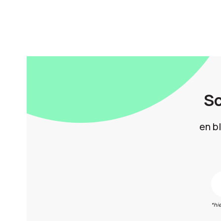
Sc
en b
*hi