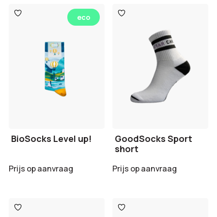
Toevoegen
Toevoegen
eco
aan
aan
verlanglijst
verlanglijst
BioSocks Level up!
GoodSocks Sport
short
Prijs op aanvraag
Prijs op aanvraag
Toevoegen
Toevoegen
aan
aan