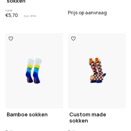
sokken
Vanaf
Prijs op aanvraag
€5,70
Excl. BTW
Toevoegen
Toevoegen
aan
aan
verlanglijst
verlanglijst
Bamboe sokken
Custom made
sokken