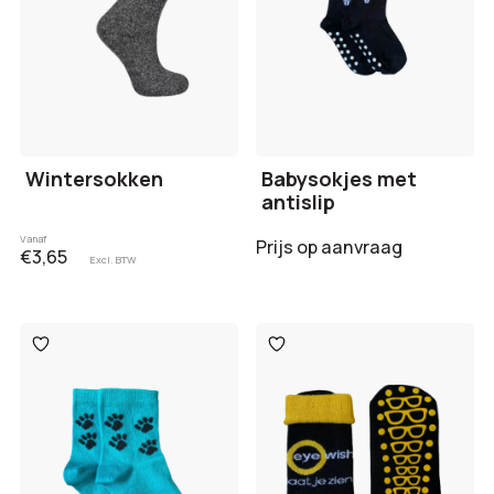
Wintersokken
Babysokjes met
antislip
Vanaf
Prijs op aanvraag
€3,65
Excl. BTW
Toevoegen
Toevoegen
aan
aan
verlanglijst
verlanglijst