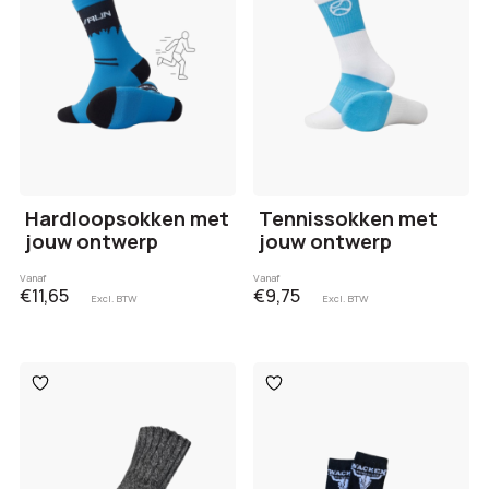
Hardloopsokken met
Tennissokken met
jouw ontwerp
jouw ontwerp
Vanaf
Vanaf
€11,65
€9,75
Excl. BTW
Excl. BTW
Toevoegen
Toevoegen
aan
aan
verlanglijst
verlanglijst