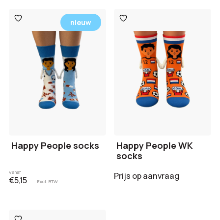
Toevoegen
Toevoegen
nieuw
aan
aan
verlanglijst
verlanglijst
Happy People socks
Happy People WK
socks
Vanaf
Prijs op aanvraag
€5,15
Excl. BTW
Toevoegen