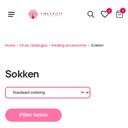
Skip
to
0
0
main
content
Home
>
Onze catalogus
>
Kleding accessoires
>
Sokken
Sokken
Filter tonen