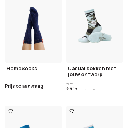
verlanglijst
verlanglijst
HomeSocks
Casual sokken met
jouw ontwerp
Vanaf
Prijs op aanvraag
€6,15
Excl. BTW
Toevoegen
Toevoegen
aan
aan
verlanglijst
verlanglijst