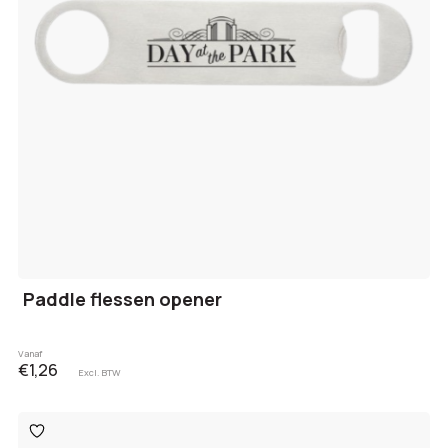
Paddle flessen opener
Vanaf
€1,26
Excl. BTW
Toevoegen
aan