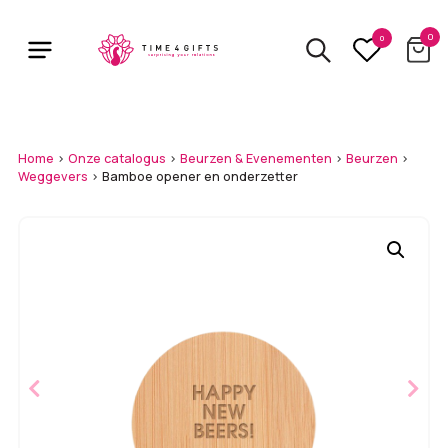
Skip
to
0
0
main
content
Home
>
Onze catalogus
>
Beurzen & Evenementen
>
Beurzen
>
Weggevers
>
Bamboe opener en onderzetter