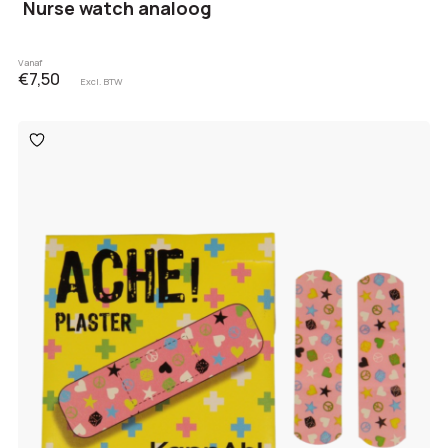
Nurse watch analoog
Vanaf
€7,50
Excl. BTW
Toevoegen
aan
verlanglijst