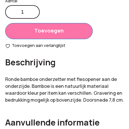
Bamboe
opener
Productprijs:
€
0,72
en
Totaal
onderzetter
Toevoegen
€
0,00
aantal
opties:
Toevoegen aan verlanglijst
Bestelling
€
0,72
Beschrijving
totaal:
Ronde bamboe onderzetter met flesopener aan de
onderzijde. Bamboe is een natuurlijk materiaal
waardoor kleur per item kan verschillen. Gravering en
bedrukking mogelijk op bovenzijde. Doorsnede 7,8 cm.
Aanvullende informatie