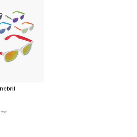
nebril
. BTW