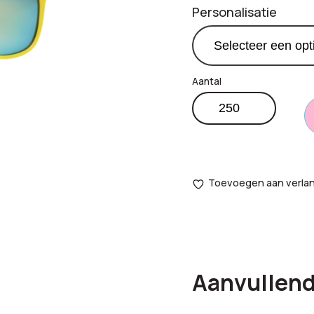
Personalisatie
Bamboe
Totaal
zonnebril
aantal
opties:
Bestelling
Toevoegen aan verlang
totaal:
Aanvullend