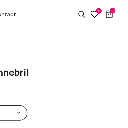
0
0
ontact
3D
relatiegeschenken
kbare
nebril
Van usb tot powerbank
Eco
ten
relatiegeschenken
 logo
Zero waste &
evenement!
duurzame cadeaus
bekijk alle categorieën