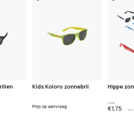
aan
aan
verlanglijst
verlanglijst
illen
Kids Koloro zonnebril
Hippe zon
Vanaf
Prijs op aanvraag
€1,75
Excl