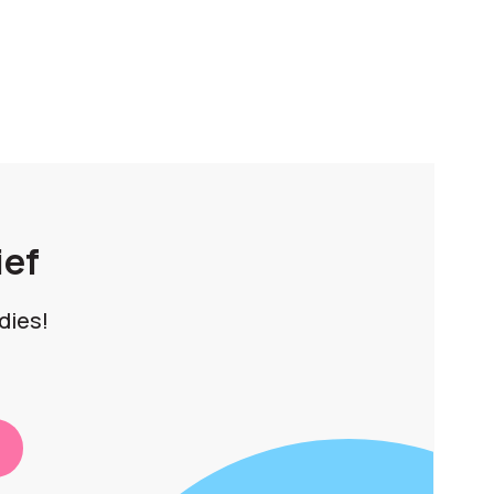
ief
dies!