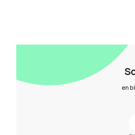
Sc
en b