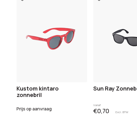
aan
aan
verlanglijst
verlanglijst
Kustom kintaro
Sun Ray Zonnebr
zonnebril
Vanaf
Prijs op aanvraag
€0,70
Excl. BTW