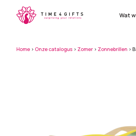
Skip
to
Wat w
main
content
Onze producten
Categ
Home
>
Onze catalogus
>
Zomer
>
Zonnebrillen
>
B
Laat je door ons
verrassen