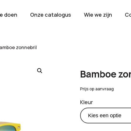
e doen
Onze catalogus
Wie we zijn
C
orieën
amboe zonnebril
Kerstpakketten
Drinkwaren
2026
Gave en brui
Bamboe zon
flessen
Stel samen
Beurzen en
Prijs op aanvraag
Nieuwkomers 2026
evenemen
Kleur
De nieuwste items
Val op met je
tijdens elk 