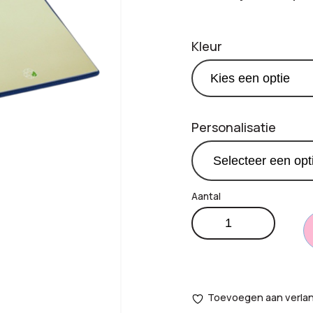
Kleur
Personalisatie
Basic
€
1
Productprijs:
tech
portfolio
Totaal
aantal
opties:
Toevoegen aan verlang