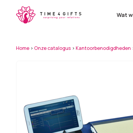
Skip
to
Wat w
main
content
Onze producten
Categ
Home
>
Onze catalogus
>
Kantoorbenodigdheden
Laat je door ons
verrassen