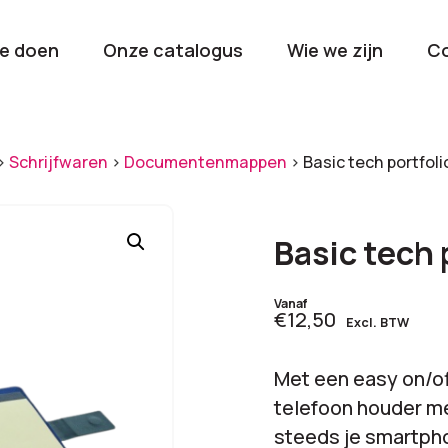
e doen
Onze catalogus
Wie we zijn
C
orieën
>
Schrijfwaren
>
Documentenmappen
>
Basic tech portfoli
Kerstpakketten
Drinkwaren
2026
Gave en brui
Basic tech 
flessen
Stel samen
Beurzen en
Vanaf
€12,50
Excl. BTW
Nieuwkomers 2026
evenemen
De nieuwste items
Val op met je
Met een easy on/of
tijdens elk 
telefoon houder me
steeds je smartpho