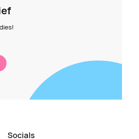
ief
dies!
Socials