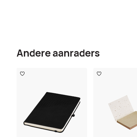
Andere aanraders
Toevoegen
Toevoegen
aan
aan
verlanglijst
verlanglijst