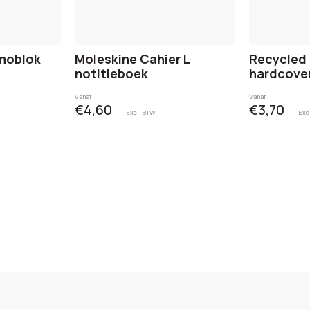
moblok
Moleskine Cahier L
Recycled 
notitieboek
hardcover
Vanaf
Vanaf
€4,60
€3,70
Excl. BTW
Exc