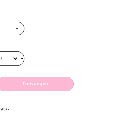
Toevoegen
2,50
lijst