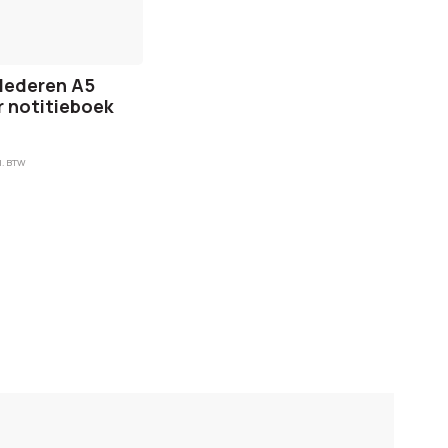
lederen A5
 notitieboek
l. BTW