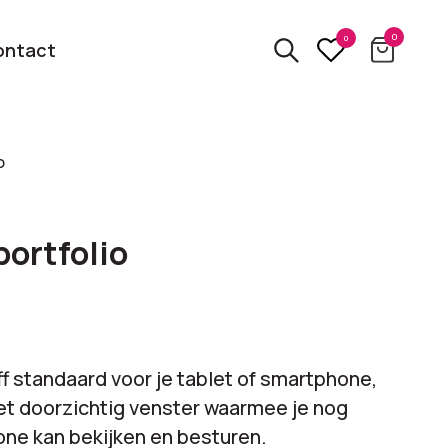
0
0
ontact
o
3D
relatiegeschenken
kbare
portfolio
Van usb tot powerbank
Eco
ten
relatiegeschenken
 logo
Zero waste &
f standaard voor je tablet of smartphone,
evenement!
duurzame cadeaus
t doorzichtig venster waarmee je nog
ne kan bekijken en besturen.
bekijk alle categorieën