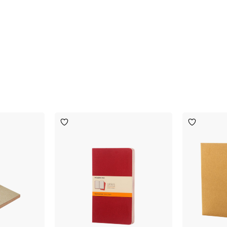
Toevoegen
Toevoege
aan
aan
verlanglijst
verlanglijst