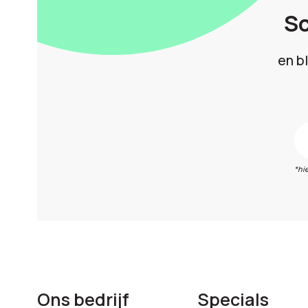
Sc
en b
*hi
Ons bedrijf
Specials