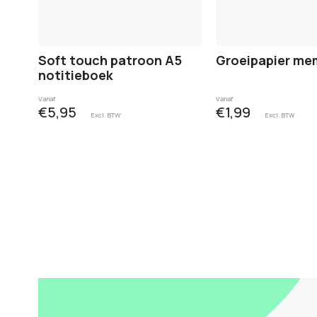
Soft touch patroon A5
Groeipapier me
notitieboek
Vanaf
Vanaf
€5,95
€1,99
Excl. BTW
Excl. BTW