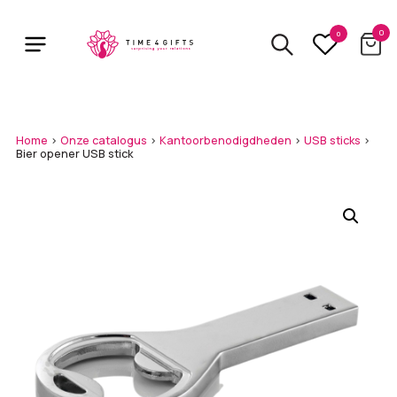
Skip
to
0
0
main
content
Home
>
Onze catalogus
>
Kantoorbenodigdheden
>
USB sticks
>
Bier opener USB stick