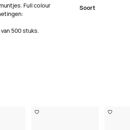
untjes. Full colour
Soort
metingen:
s van 500 stuks.
Toevoegen
Toevoege
aan
aan
verlanglijst
verlanglijst