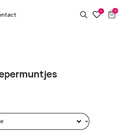
0
0
ontact
3D
relatiegeschenken
kbare
 Pepermuntjes
Van usb tot powerbank
Eco
ten
relatiegeschenken
 logo
Zero waste &
evenement!
duurzame cadeaus
bekijk alle categorieën