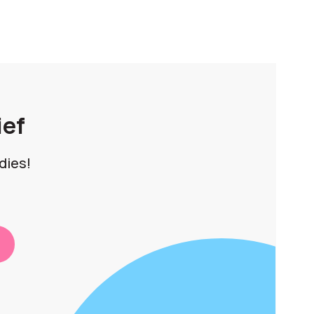
ief
dies!