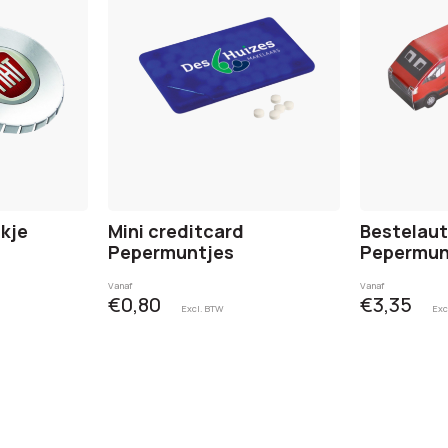
ikje
Mini creditcard
Bestelaut
Pepermuntjes
Pepermun
Vanaf
Vanaf
€0,80
€3,35
Excl. BTW
Exc