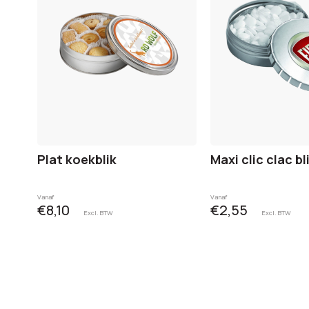
Plat koekblik
Maxi clic clac bl
Vanaf
Vanaf
€8,10
€2,55
Excl. BTW
Excl. BTW