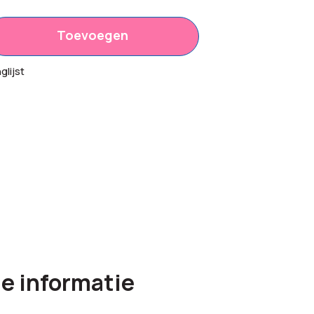
Toevoegen
40
lijst
00
50,00
e informatie