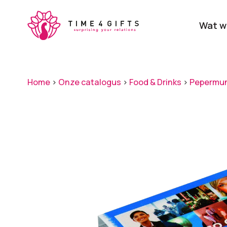
Skip
to
Wat w
main
content
Onze producten
Categ
Home
>
Onze catalogus
>
Food & Drinks
>
Pepermu
Laat je door ons
verrassen