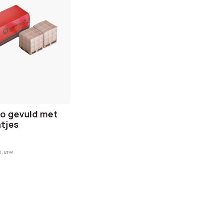
o gevuld met
tjes
l. BTW