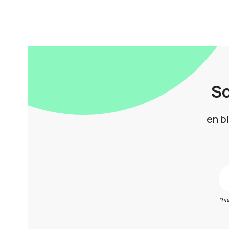
Sc
en b
*hi