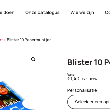
e doen
Onze catalogus
Wie we zijn
C
orieën
nt
>
Blister 10 Pepermuntjes
Kerstpakketten
Drinkwaren
2026
Gave en brui
Blister 10
flessen
Stel samen
Beurzen en
Vanaf
€1,40
Excl. BTW
Nieuwkomers 2026
evenemen
De nieuwste items
Val op met je
Personalisatie
tijdens elk 