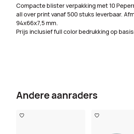
Compacte blister verpakking met 10 Peperm
all over print vanaf 500 stuks leverbaar. Af
94x66x7,5 mm.
Prijs inclusief full color bedrukking op basi
Andere aanraders
Toevoegen
Toevoegen
aan
aan
verlanglijst
verlanglijst