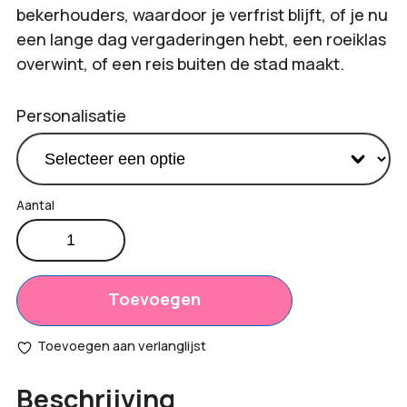
bekerhouders, waardoor je verfrist blijft, of je nu
een lange dag vergaderingen hebt, een roeiklas
overwint, of een reis buiten de stad maakt.
Personalisatie
RCS
RVS
Productprijs:
€
19,95
drinkbeker
Totaal
900ml
Toevoegen
€
0,00
Recycled
opties:
aantal
Toevoegen aan verlanglijst
Bestelling
€
19,95
Beschrijving
totaal: