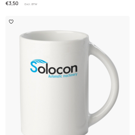
€3,50
Excl. BTW
Toevoegen
aan
verlanglijst