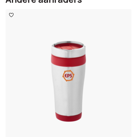
Toevoegen
aan
verlanglijst