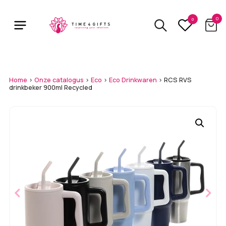
Skip
to
0
0
main
content
Home
>
Onze catalogus
>
Eco
>
Eco Drinkwaren
>
RCS RVS
drinkbeker 900ml Recycled