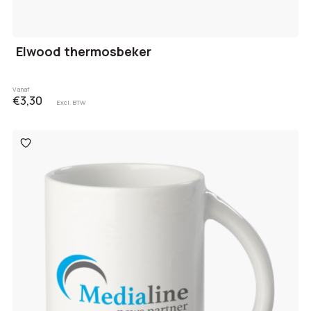
Elwood thermosbeker
Vanaf
€3,30
Excl. BTW
Toevoegen
aan
verlanglijst