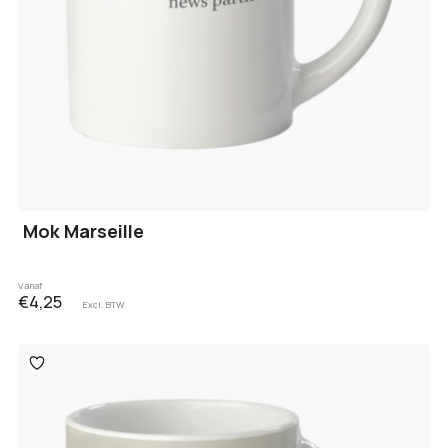
Mok Marseille
Vanaf
€4,25
Excl. BTW
Toevoegen
aan
verlanglijst