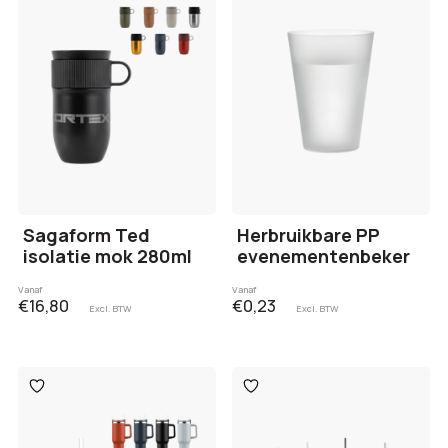
verlanglijst
verlanglijst
Sagaform Ted
Herbruikbare PP
isolatie mok 280ml
evenementenbeker
Vanaf
Vanaf
€16,80
€0,23
Excl. BTW
Excl. BTW
Toevoegen
Toevoegen
aan
aan
verlanglijst
verlanglijst