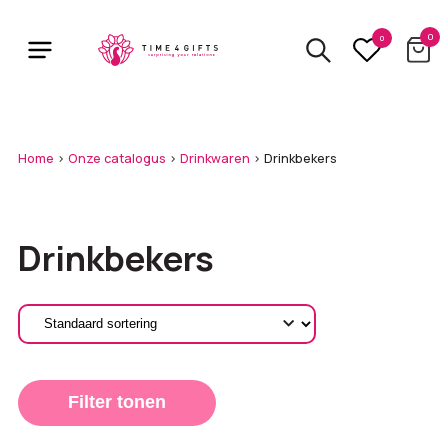
Skip
to
0
0
main
content
Home
>
Onze catalogus
>
Drinkwaren
>
Drinkbekers
Drinkbekers
Filter tonen