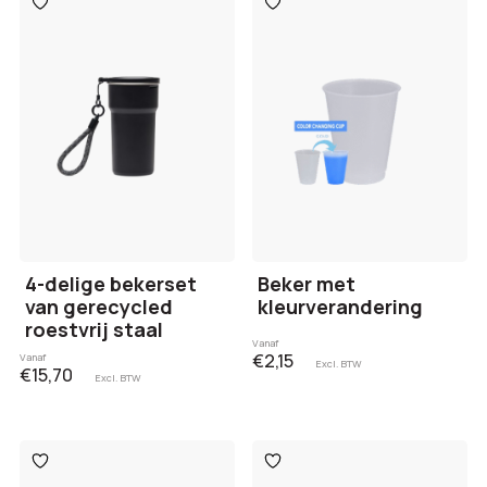
aan
aan
verlanglijst
verlanglijst
4-delige bekerset
Beker met
van gerecycled
kleurverandering
roestvrij staal
Vanaf
€2,15
Vanaf
Excl. BTW
€15,70
Excl. BTW
Toevoegen
Toevoegen
aan
aan