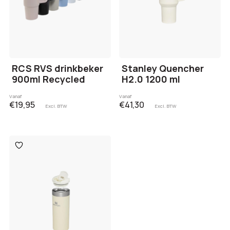
RCS RVS drinkbeker
Stanley Quencher
900ml Recycled
H2.0 1200 ml
Vanaf
Vanaf
€19,95
€41,30
Excl. BTW
Excl. BTW
Toevoegen
aan
verlanglijst