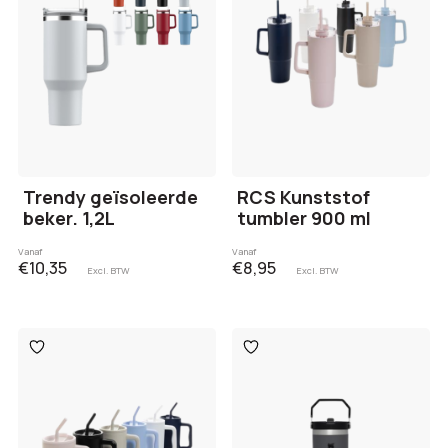
Trendy geïsoleerde
RCS Kunststof
beker. 1,2L
tumbler 900 ml
Vanaf
Vanaf
€10,35
€8,95
Excl. BTW
Excl. BTW
Toevoegen
Toevoegen
aan
aan
verlanglijst
verlanglijst