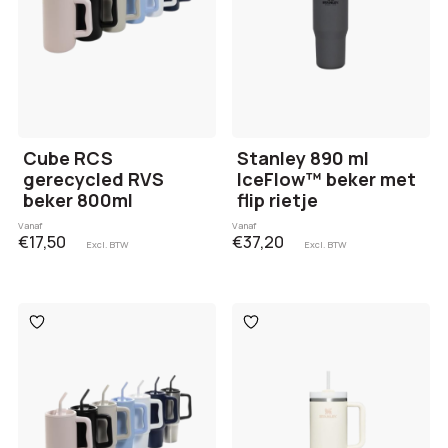
Cube RCS
Stanley 890 ml
gerecycled RVS
IceFlow™ beker met
beker 800ml
flip rietje
Vanaf
Vanaf
€17,50
€37,20
Excl. BTW
Excl. BTW
Toevoegen
Toevoegen
aan
aan
verlanglijst
verlanglijst