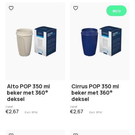
Toevoegen
Toevoegen
eco
aan
aan
verlanglijst
verlanglijst
Alto POP 350 ml
Cirrus POP 350 ml
beker met 360°
beker met 360°
deksel
deksel
Vanaf
Vanaf
€2,67
€2,67
Excl. BTW
Excl. BTW
Toevoegen
Toevoegen