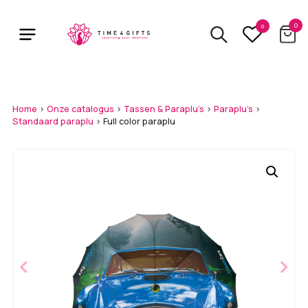
Skip
to
0
0
main
content
Home
>
Onze catalogus
>
Tassen & Paraplu's
>
Paraplu's
>
Standaard paraplu
>
Full color paraplu