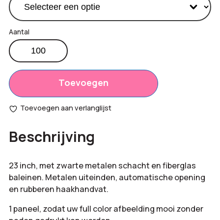
Full
color
Productprijs:
€
15,10
paraplu
Totaal
aantal
Toevoegen
€
0,00
opties:
Toevoegen aan verlanglijst
Bestelling
€
1.510,00
Beschrijving
totaal:
23 inch, met zwarte metalen schacht en fiberglas
baleinen. Metalen uiteinden, automatische opening
en rubberen haakhandvat.
1 paneel, zodat uw full color afbeelding mooi zonder