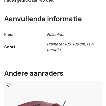
naden gedrukt kan worden.
Aanvullende informatie
Kleur
Fullcolour
Diameter 100-109 cm, Fun
Soort
paraplu
Andere aanraders
Toevoegen
aan
verlanglijst