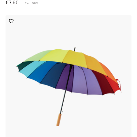
€7,60
Excl. BTW
Toevoegen
aan
verlanglijst