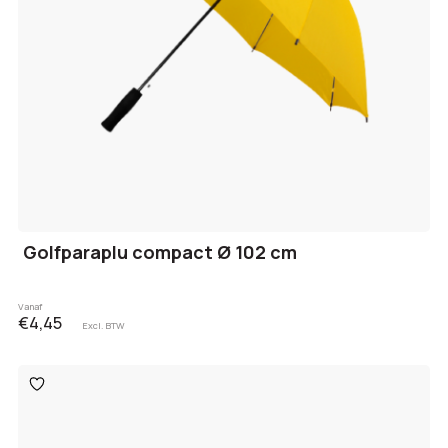
Golfparaplu compact Ø 102 cm
Vanaf
€4,45
Excl. BTW
Toevoegen
aan
verlanglijst