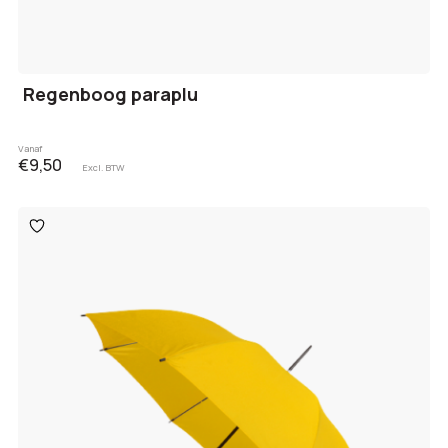
Regenboog paraplu
Vanaf
€9,50
Excl. BTW
Toevoegen
aan
verlanglijst