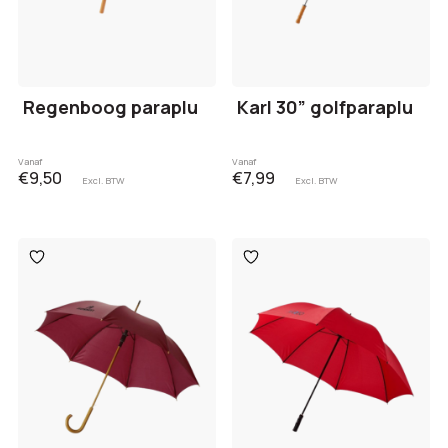
Regenboog paraplu
Karl 30” golfparaplu
Vanaf
Vanaf
€9,50
€7,99
Excl. BTW
Excl. BTW
Toevoegen
Toevoegen
aan
aan
verlanglijst
verlanglijst