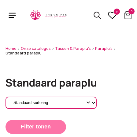
Skip
to
0
0
main
content
Home
>
Onze catalogus
>
Tassen & Paraplu's
>
Paraplu's
>
Standaard paraplu
Standaard paraplu
Filter tonen