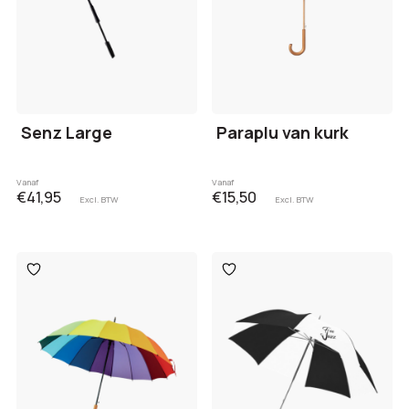
Senz Large
Paraplu van kurk
Vanaf
Vanaf
€41,95
€15,50
Excl. BTW
Excl. BTW
Toevoegen
Toevoegen
aan
aan
verlanglijst
verlanglijst