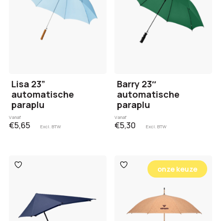
Lisa 23”
Barry 23″
automatische
automatische
paraplu
paraplu
Vanaf
Vanaf
€5,65
€5,30
Excl. BTW
Excl. BTW
Toevoegen
Toevoegen
onze keuze
aan
aan
verlanglijst
verlanglijst