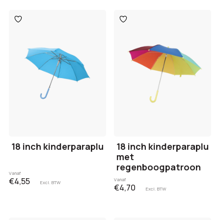
Toevoegen
Toevoegen
aan
aan
verlanglijst
verlanglijst
18 inch kinderparaplu
18 inch kinderparaplu
met
regenboogpatroon
Vanaf
€4,55
Vanaf
Excl. BTW
€4,70
Excl. BTW