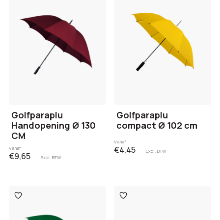
verlanglijst
verlanglijst
Golfparaplu
Golfparaplu
Handopening Ø 130
compact Ø 102 cm
CM
Vanaf
€4,45
Vanaf
Excl. BTW
€9,65
Excl. BTW
Toevoegen
Toevoegen
aan
aan
verlanglijst
verlanglijst