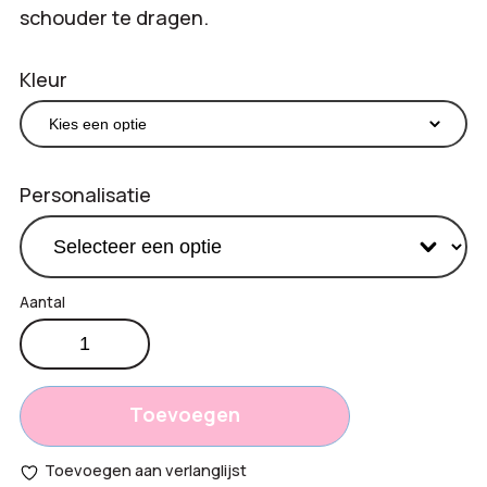
schouder te dragen.
Kleur
Personalisatie
Gekleurde
€
0,95
katoenen
Productprijs:
tas
Totaal
140
Toevoegen
g/m²
opties:
aantal
Toevoegen aan verlanglijst