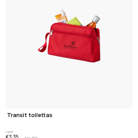
Transit toilettas
Vanaf
€3,35
Excl. BTW