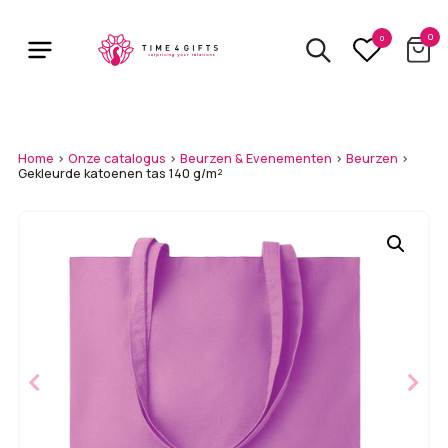
Skip
to
0
0
main
content
Home
>
Onze catalogus
>
Beurzen & Evenementen
>
Beurzen
>
Gekleurde katoenen tas 140 g/m²