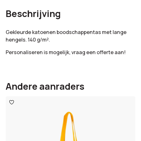
Bestelling
Beschrijving
totaal:
Gekleurde katoenen boodschappentas met lange
hengels. 140 g/m².
Personaliseren is mogelijk, vraag een offerte aan!
Andere aanraders
Toevoegen
aan
verlanglijst