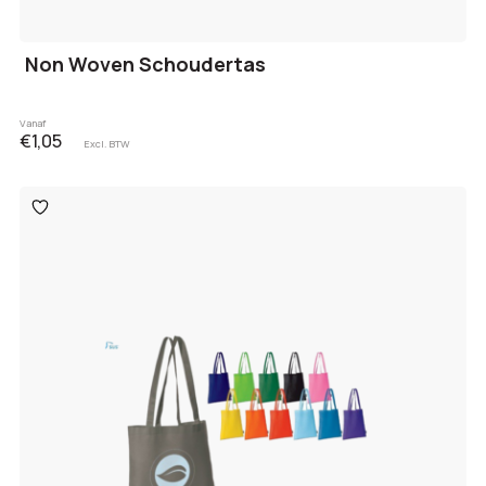
Non Woven Schoudertas
Vanaf
€1,05
Excl. BTW
Toevoegen
aan
verlanglijst