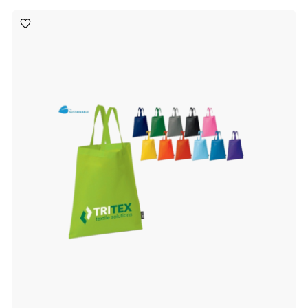
Toevoegen
aan
verlanglijst