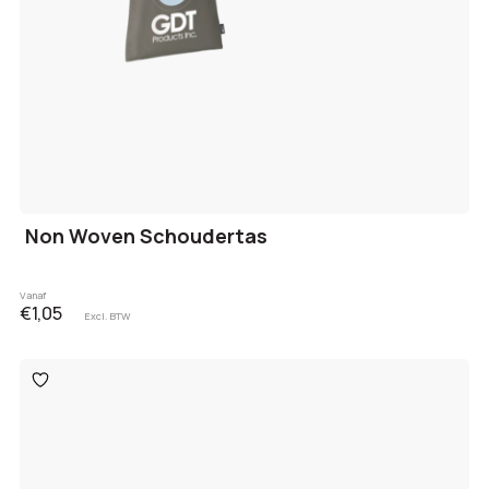
Non Woven Schoudertas
Vanaf
€1,05
Excl. BTW
Toevoegen
aan
verlanglijst