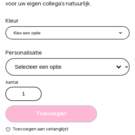
voor uw eigen collega’s natuurlijk.
Kleur
Personalisatie
Katoenen
€
8,25
duffeltas
Productprijs:
aantal
Totaal
Toevoegen
opties:
Toevoegen aan verlanglijst