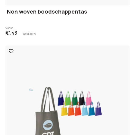
Non woven boodschappentas
Vanaf
€1,43
Excl. BTW
Toevoegen
aan
verlanglijst