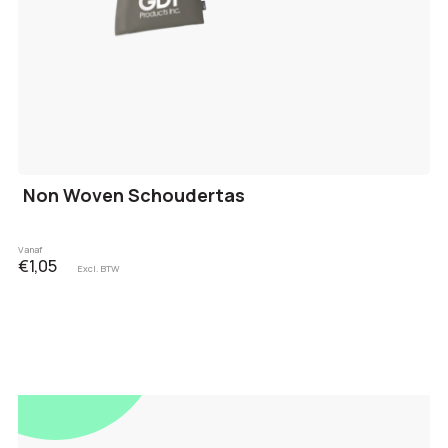
Non Woven Schoudertas
Vanaf
€1,05
Excl. BTW