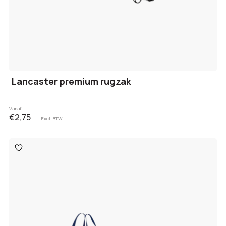
Lancaster premium rugzak
Vanaf
€2,75
Excl. BTW
Toevoegen
aan
verlanglijst