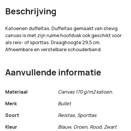
Bestelling
Beschrijving
totaal:
Katoenen duffeltas. Duffeltas gemaakt van stevig
canvas is met zijn ruime hoofdvak ook geschikt voor
als reis- of sporttas. Draaghoogte 29,5 cm.
Afneembare en verstelbare schouderband.
Aanvullende informatie
Materiaal
Canvas 170 g/m2 katoen.
Merk
Bullet
Soort
Reistas, Sporttas
Kleur
Blauw, Groen, Rood, Zwart