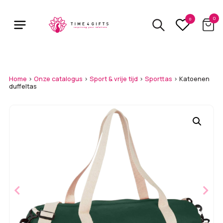
Skip
to
0
0
main
content
Home
>
Onze catalogus
>
Sport & vrije tijd
>
Sporttas
>
Katoenen
duffeltas