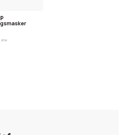
lp
gsmasker
. BTW