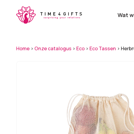
Skip
to
Wat w
main
content
Onze producten
Categ
Home
>
Onze catalogus
>
Eco
>
Eco Tassen
>
Herbr
Laat je door ons
verrassen