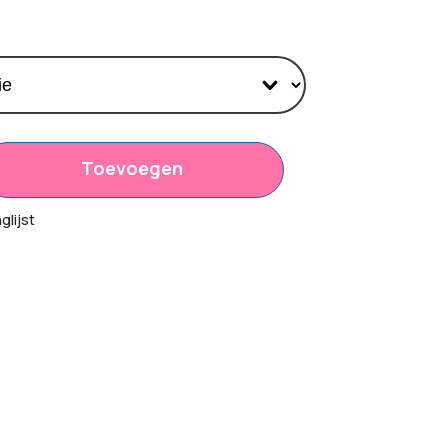
Toevoegen
20
lijst
00
20