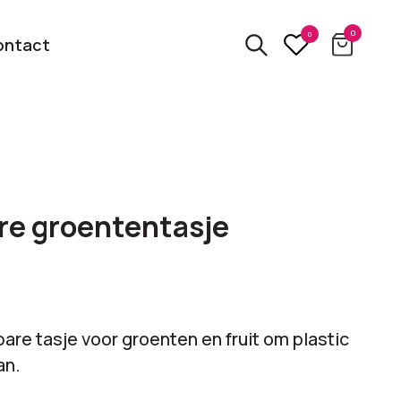
0
0
ontact
3D
relatiegeschenken
kbare
re groententasje
Van usb tot powerbank
Eco
ten
relatiegeschenken
 logo
Zero waste &
are tasje voor groenten en fruit om plastic
evenement!
duurzame cadeaus
an.
bekijk alle categorieën