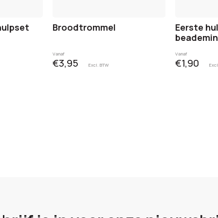
hulpset
Broodtrommel
Eerste hu
beademin
Vanaf
Vanaf
€3,95
€1,90
Excl. BTW
Excl