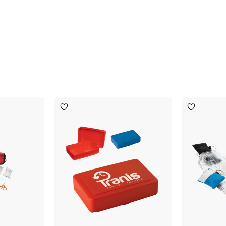
Toevoegen
Toevoege
aan
aan
verlanglijst
verlanglijst