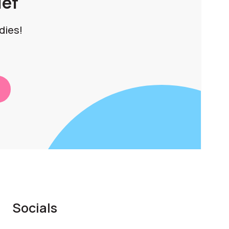
ief
dies!
Socials