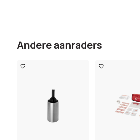
Andere aanraders
Toevoegen
Toevoegen
aan
aan
verlanglijst
verlanglijst