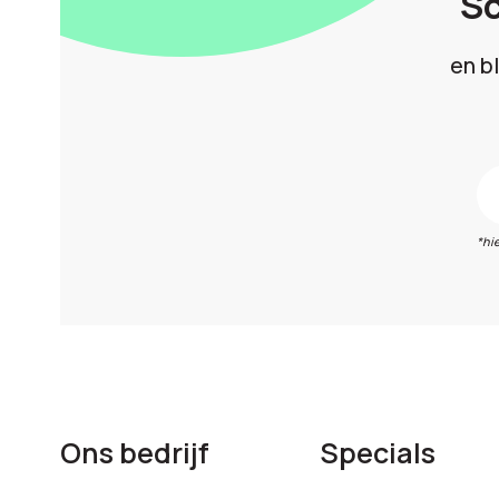
Sc
en b
*hi
Ons bedrijf
Specials