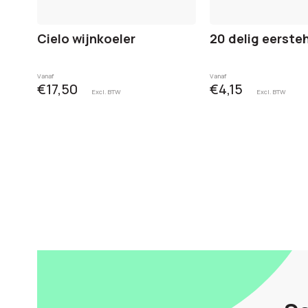
Cielo wijnkoeler
20 delig eerste
Vanaf
Vanaf
€17,50
€4,15
Excl. BTW
Excl. BTW