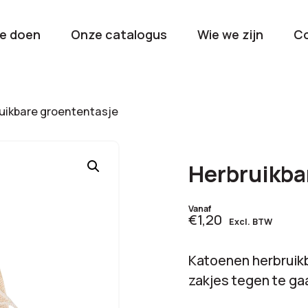
e doen
Onze catalogus
Wie we zijn
C
orieën
uikbare groententasje
Kerstpakketten
Drinkwaren
2026
Gave en brui
Herbruikba
flessen
Stel samen
Beurzen en
Vanaf
€1,20
Excl. BTW
Nieuwkomers 2026
evenemen
De nieuwste items
Val op met je
Katoenen herbruikb
tijdens elk 
zakjes tegen te ga