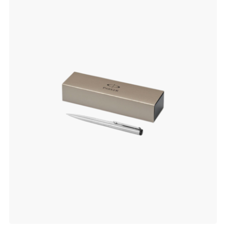
aan
verlanglijst