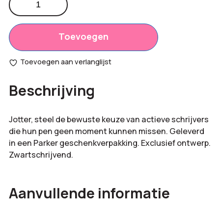
steel
Productprijs:
€
10,95
balpen
Totaal
aantal
Toevoegen
€
0,00
opties:
Toevoegen aan verlanglijst
Bestelling
€
10,95
Beschrijving
totaal:
Jotter, steel de bewuste keuze van actieve schrijvers
die hun pen geen moment kunnen missen. Geleverd
in een Parker geschenkverpakking. Exclusief ontwerp.
Zwartschrijvend.
Aanvullende informatie