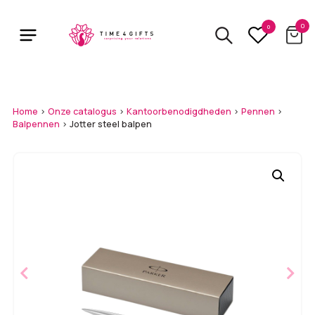
Skip
to
0
0
main
content
Home
>
Onze catalogus
>
Kantoorbenodigdheden
>
Pennen
>
Balpennen
>
Jotter steel balpen