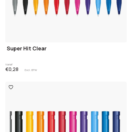
Super Hit Clear
Vanaf
€0,28
Excl. BTW
Toevoegen
aan
verlanglijst