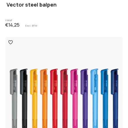
Vector steel balpen
Vanaf
€14,25
Excl. BTW
Toevoegen
aan
verlanglijst