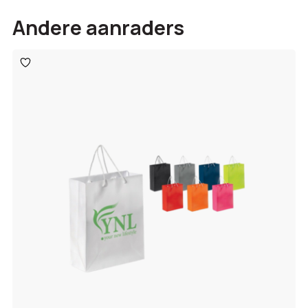
Andere aanraders
Toevoegen
aan
verlanglijst