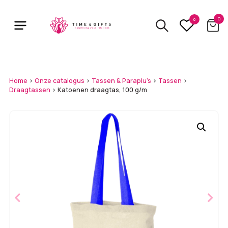
Skip
to
0
0
main
content
Home
>
Onze catalogus
>
Tassen & Paraplu's
>
Tassen
>
Draagtassen
>
Katoenen draagtas, 100 g/m