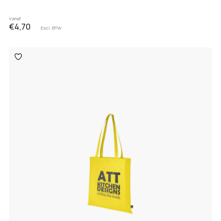
Vanaf
€4,70
Excl. BTW
Toevoegen
aan
verlanglijst