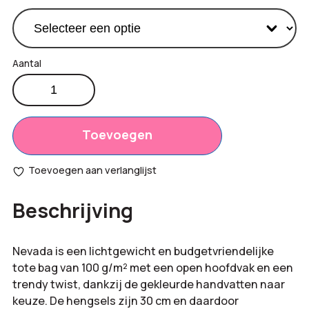
Katoenen
draagtas,
Productprijs:
€
1,27
100
Totaal
g/m
Toevoegen
€
0,00
aantal
opties:
Toevoegen aan verlanglijst
Bestelling
€
1,27
Beschrijving
totaal:
Nevada is een lichtgewicht en budgetvriendelijke
tote bag van 100 g/m² met een open hoofdvak en een
trendy twist, dankzij de gekleurde handvatten naar
keuze. De hengsels zijn 30 cm en daardoor