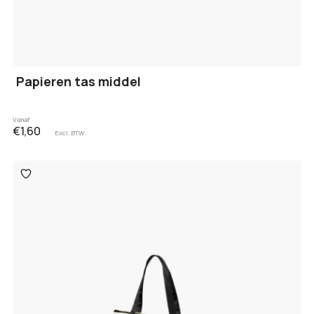
Papieren tas middel
Vanaf
€1,60
Excl. BTW
Toevoegen
aan
verlanglijst