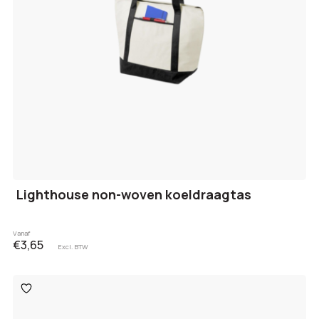
Lighthouse non-woven koeldraagtas
Vanaf
€3,65
Excl. BTW
Toevoegen
aan
verlanglijst