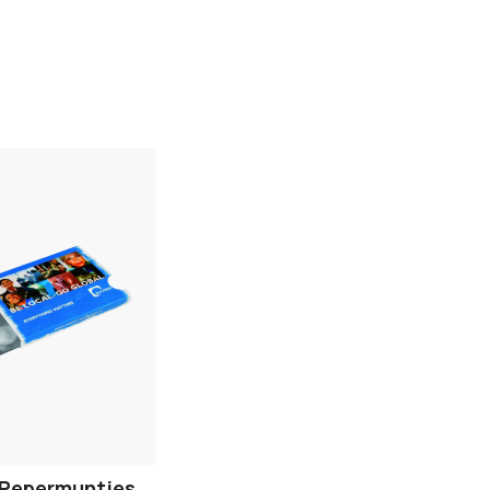
n
0 Pepermuntjes