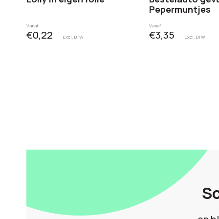
Pepermuntjes
Vanaf
Vanaf
€0,22
€3,35
Excl. BTW
Excl. BTW
Sc