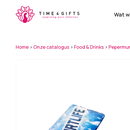
Skip
to
Wat w
main
content
Onze producten
Categ
Home
>
Onze catalogus
>
Food & Drinks
>
Pepermu
Laat je door ons
verrassen