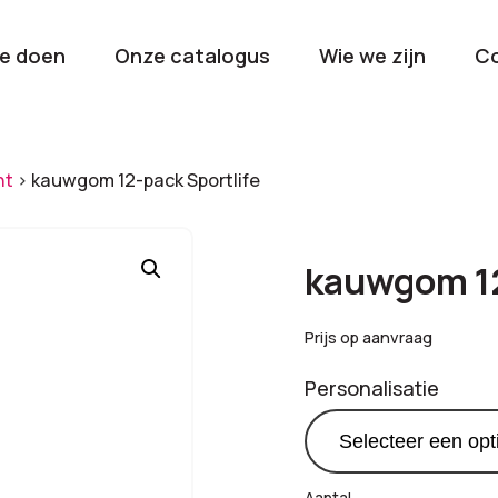
e doen
Onze catalogus
Wie we zijn
C
orieën
nt
>
kauwgom 12-pack Sportlife
Kerstpakketten
Drinkwaren
2026
Gave en brui
kauwgom 12
flessen
Stel samen
Beurzen en
Prijs op aanvraag
Nieuwkomers 2026
evenemen
Personalisatie
De nieuwste items
Val op met je
tijdens elk 