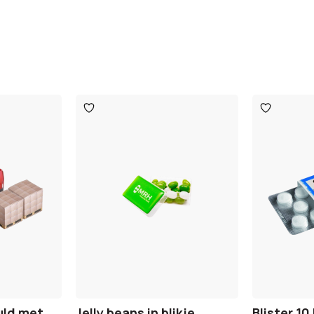
Toevoegen
Toevoege
aan
aan
verlanglijst
verlanglijst
uld met
Jelly beans in blikje
Blister 1