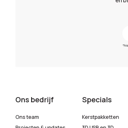
en b
*hi
Ons bedrijf
Specials
Ons team
Kerstpakketten
Projecten & updates
3D USB en 3D