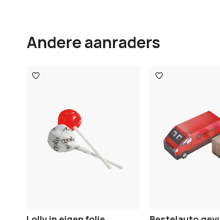
Andere aanraders
Toevoegen
Toevoegen
aan
aan
verlanglijst
verlanglijst
Lolly in eigen folie
Bestelauto gev