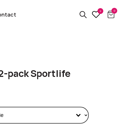
0
0
ontact
3D
relatiegeschenken
kbare
-pack Sportlife
Van usb tot powerbank
Eco
ten
relatiegeschenken
 logo
Zero waste &
evenement!
duurzame cadeaus
bekijk alle categorieën