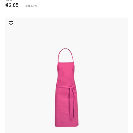
Vanaf
€2,85
Excl. BTW
Toevoegen
aan
verlanglijst