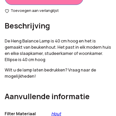
€
0,00
Ellipse
opties:
wood
Toevoegen aan verlanglijst
aantal
Bestelling
€
2.994,00
Beschrijving
totaal:
De Heng Balance Lamp is 40 cm hoog en het is
gemaakt van beukenhout. Het past in elk modern huis
en elke slaapkamer, studeerkamer of woonkamer.
Ellipse is 40 cm hoog
Wilt u de lamp laten bedrukken? Vraag naar de
mogelijkheden!
Aanvullende informatie
Filter Materiaal
Hout