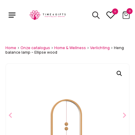
Skip
to
0
0
main
content
Home
>
Onze catalogus
>
Home & Wellness
>
Verlichting
>
Heng
balance lamp – Ellipse wood