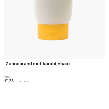
Zonnebrand met karabijnhaak
Vanaf
€1,35
Excl. BTW