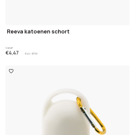
Reeva katoenen schort
Vanaf
€4,47
Excl. BTW
Toevoegen
aan
verlanglijst