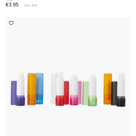
€3,95
Excl. BTW
Toevoegen
aan
verlanglijst