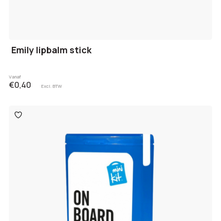
Emily lipbalm stick
Vanaf
€0,40
Excl. BTW
Toevoegen
aan
verlanglijst