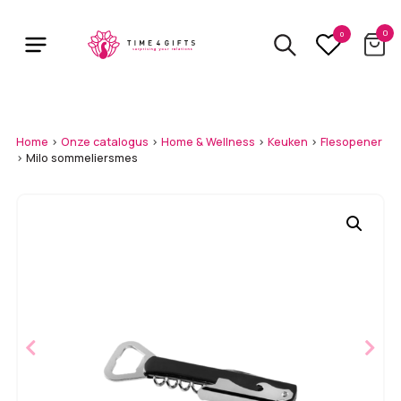
Skip
to
0
0
main
content
Home
>
Onze catalogus
>
Home & Wellness
>
Keuken
>
Flesopener
>
Milo sommeliersmes