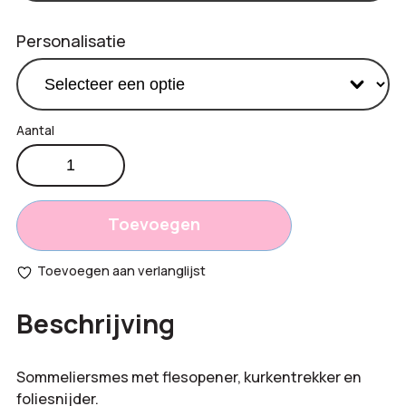
Personalisatie
Milo
€
1,15
sommeliersmes
Productprijs:
aantal
Totaal
Toevoegen
opties:
Toevoegen aan verlanglijst
Bestelling
Beschrijving
totaal:
Sommeliersmes met flesopener, kurkentrekker en
foliesnijder.