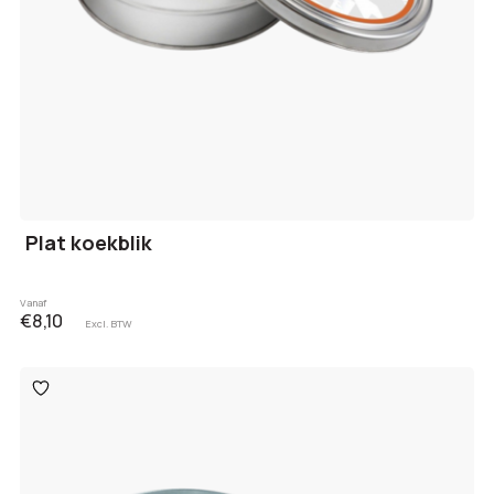
Plat koekblik
Vanaf
€8,10
Excl. BTW
Toevoegen
aan
verlanglijst