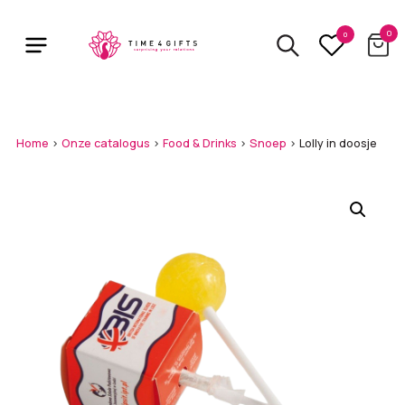
Skip
to
0
0
main
content
Home
>
Onze catalogus
>
Food & Drinks
>
Snoep
>
Lolly in doosje