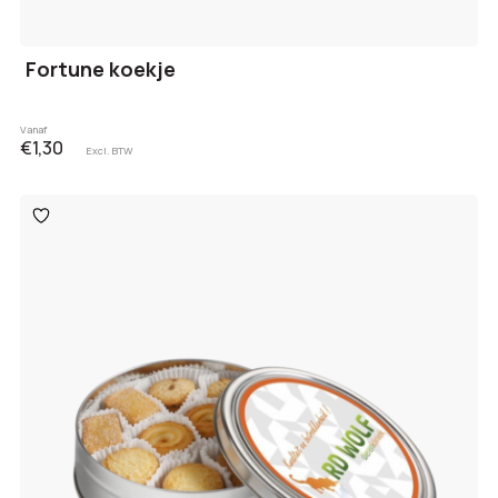
Fortune koekje
Vanaf
€1,30
Excl. BTW
Toevoegen
aan
verlanglijst