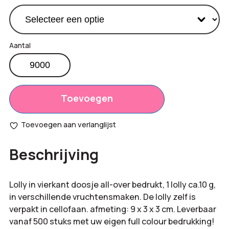
Lolly
in
Productprijs:
€
0,14
doosje
Totaal
aantal
Toevoegen
€
0,00
opties:
Toevoegen aan verlanglijst
Bestelling
€
1.260,00
Beschrijving
totaal:
Lolly in vierkant doosje all-over bedrukt, 1 lolly ca.10 g,
in verschillende vruchtensmaken. De lolly zelf is
verpakt in cellofaan. afmeting: 9 x 3 x 3 cm. Leverbaar
vanaf 500 stuks met uw eigen full colour bedrukking!