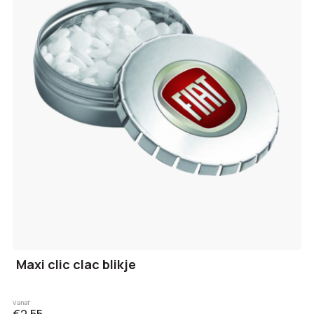
Maxi clic clac blikje
Vanaf
€2,55