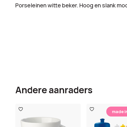
Porseleinen witte beker. Hoog en slank mod
Andere aanraders
Toevoegen
Toevoegen
made i
aan
aan
verlanglijst
verlanglijst