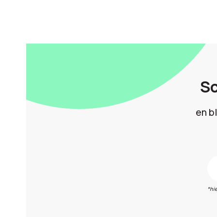
Sc
en b
*hi