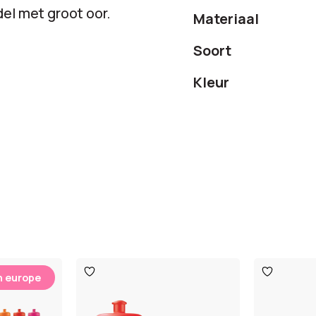
el met groot oor.
Materiaal
Soort
Kleur
Toevoegen
Toevoege
n europe
aan
aan
verlanglijst
verlanglijst