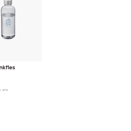
nkfles
l. BTW