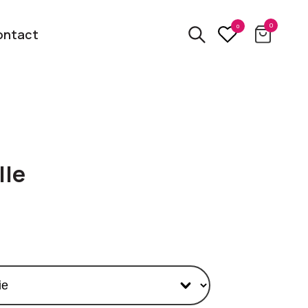
0
0
ontact
3D
relatiegeschenken
kbare
lle
Van usb tot powerbank
Eco
ten
relatiegeschenken
 logo
Zero waste &
evenement!
duurzame cadeaus
bekijk alle categorieën