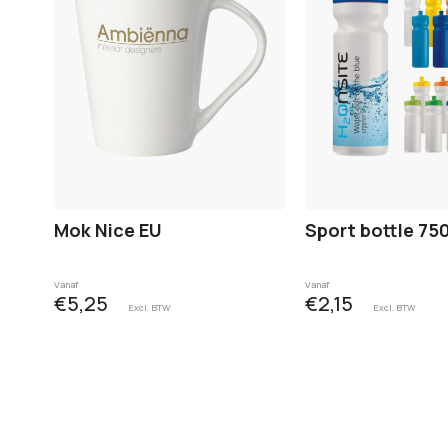
Mok Nice EU
Sport bottle 75
Vanaf
Vanaf
€5,25
€2,15
Excl. BTW
Excl. BTW