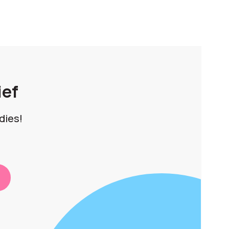
ief
dies!