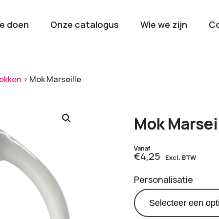
e doen
Onze catalogus
Wie we zijn
C
orieën
okken
>
Mok Marseille
Kerstpakketten
Drinkwaren
2026
Gave en brui
Mok Marsei
flessen
Stel samen
Beurzen en
Vanaf
€4,25
Excl. BTW
Nieuwkomers 2026
evenemen
De nieuwste items
Val op met je
Personalisatie
tijdens elk 