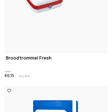
Broodtrommel Fresh
Vanaf
€6,15
Excl. BTW
Toevoegen
aan
verlanglijst