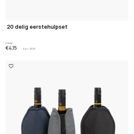
20 delig eerstehulpset
Vanaf
€4,15
Excl. BTW
Toevoegen
aan
verlanglijst