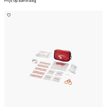
Prijs op aanvraag
Toevoegen
aan
verlanglijst