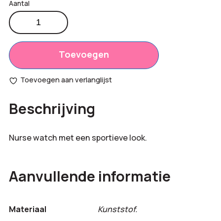
Nurse
watch
Productprijs:
€
7,50
analoog
Totaal
aantal
Toevoegen
€
0,00
opties:
Toevoegen aan verlanglijst
Bestelling
€
7,50
Beschrijving
totaal:
Nurse watch met een sportieve look.
Aanvullende informatie
Materiaal
Kunststof.