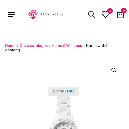
Skip
to
0
0
main
content
Home
>
Onze catalogus
>
Home & Wellness
>
Nurse watch
analoog