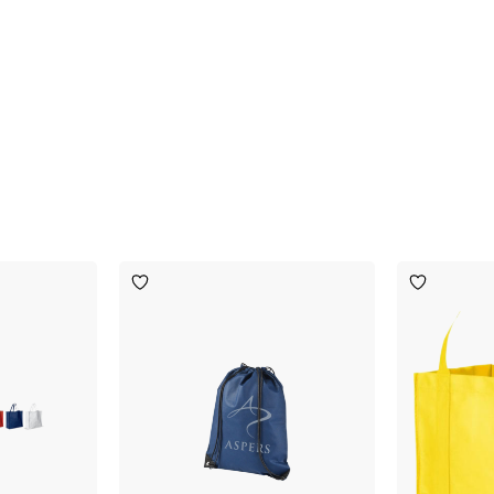
Toevoegen
Toevoege
aan
aan
verlanglijst
verlanglijst