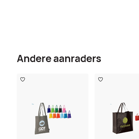
Andere aanraders
Toevoegen
Toevoegen
aan
aan
verlanglijst
verlanglijst