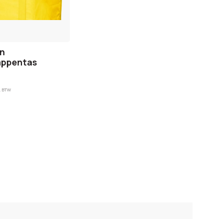
n
ppentas
. BTW