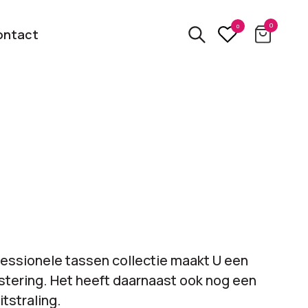
0
0
ontact
3D
relatiegeschenken
kbare
Van usb tot powerbank
Eco
ten
relatiegeschenken
 logo
Zero waste &
essionele tassen collectie maakt U een
evenement!
duurzame cadeaus
tering. Het heeft daarnaast ook nog een
itstraling.
bekijk alle categorieën