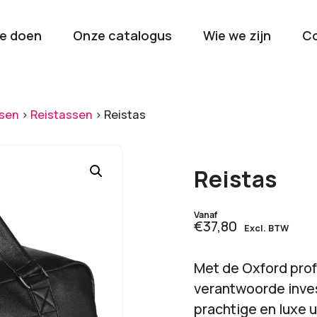
e doen
Onze catalogus
Wie we zijn
C
orieën
sen
>
Reistassen
>
Reistas
Kerstpakketten
Drinkwaren
2026
Gave en brui
Reistas
flessen
Stel samen
Beurzen en
Vanaf
€37,80
Excl. BTW
Nieuwkomers 2026
evenemen
De nieuwste items
Val op met je
Met de Oxford prof
tijdens elk 
verantwoorde inves
prachtige en luxe u