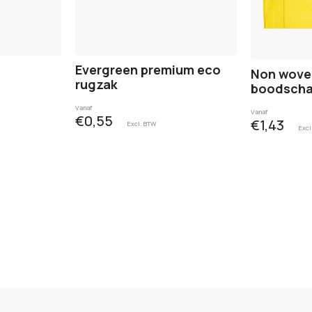
Evergreen premium eco
Non wove
rugzak
boodscha
Vanaf
Vanaf
€0,55
€1,43
Excl. BTW
Excl