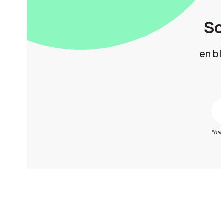
Sc
en b
*hi