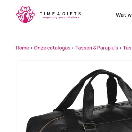
Skip
to
Wat w
main
content
Onze producten
Categ
Home
>
Onze catalogus
>
Tassen & Paraplu's
>
Tas
Laat je door ons
verrassen