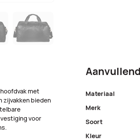
Aanvullend
t hoofdvak met
Materiaal
n zijvakken bieden
Merk
telbare
vestiging voor
Soort
ns.
Kleur