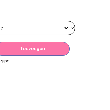
Toevoegen
,80
lijst
00
,80