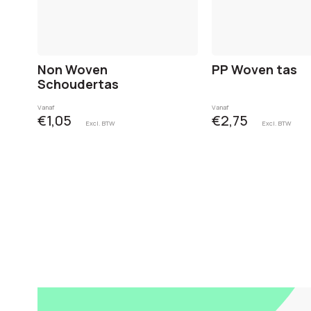
Non Woven
PP Woven tas
Schoudertas
Vanaf
Vanaf
€1,05
€2,75
Excl. BTW
Excl. BTW