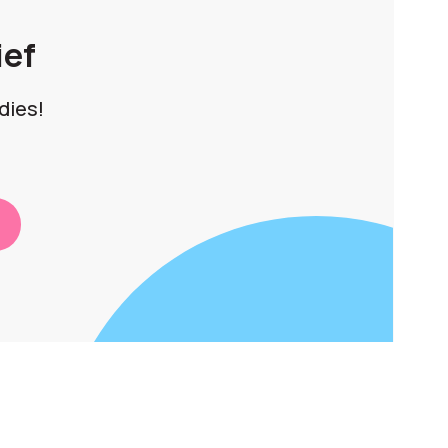
ief
dies!