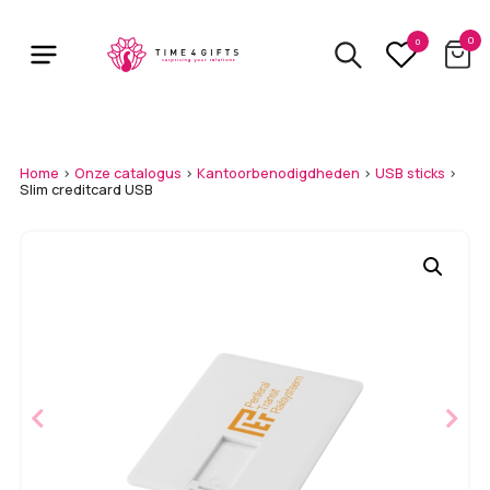
Skip
to
0
0
main
content
Home
>
Onze catalogus
>
Kantoorbenodigdheden
>
USB sticks
>
Slim creditcard USB