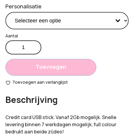
Personalisatie
Slim
creditcard
Totaal
USB
opties:
aantal
Toevoegen
Bestelling
Toevoegen aan verlanglijst
totaal:
Beschrijving
Credit card USB stick. Vanaf 2Gb mogelijk. Snelle
levering binnen 7 werkdagen mogelijk, full colour
bedrukt aan beide zijdes!