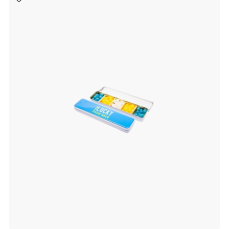
aan
verlanglijst