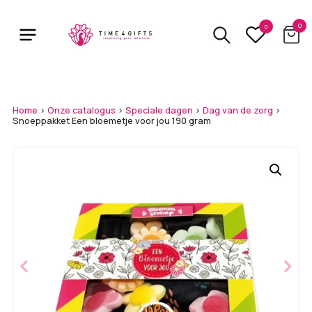
Skip
to
0
0
main
content
Home
>
Onze catalogus
>
Speciale dagen
>
Dag van de zorg
>
Snoeppakket Een bloemetje voor jou 190 gram