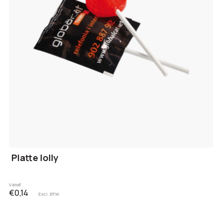
Platte lolly
Vanaf
€0,14
Excl. BTW