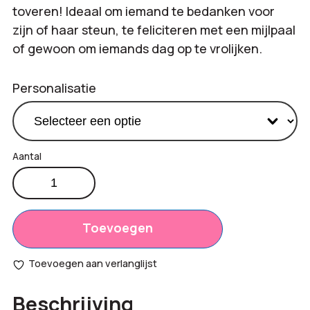
toveren! Ideaal om iemand te bedanken voor
zijn of haar steun, te feliciteren met een mijlpaal
of gewoon om iemands dag op te vrolijken.
Personalisatie
Snoeppakket
Een
Productprijs:
€
6,95
bloemetje
Totaal
voor
Toevoegen
€
0,00
jou
opties:
190
Toevoegen aan verlanglijst
gram
Bestelling
aantal
€
6,95
Beschrijving
totaal: