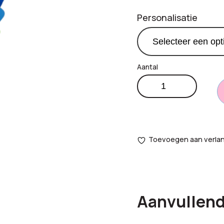
Personalisatie
Spectrum
€
1,
Productprijs:
A6
notitieboek
Totaal
aantal
opties:
Toevoegen aan verlang
Bestelling
totaal:
Aanvullend