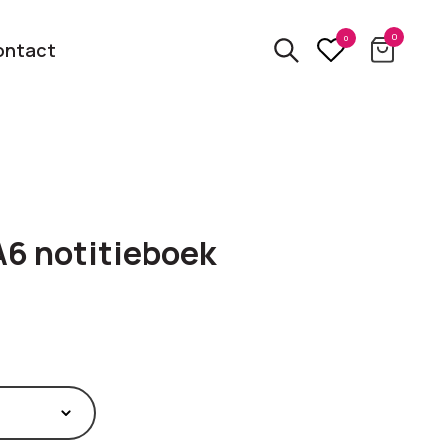
0
0
ontact
3D
relatiegeschenken
kbare
6 notitieboek
Van usb tot powerbank
Eco
ten
relatiegeschenken
 logo
Zero waste &
evenement!
duurzame cadeaus
bekijk alle categorieën