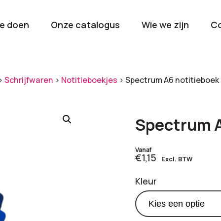
e doen
Onze catalogus
Wie we zijn
C
orieën
>
Schrijfwaren
>
Notitieboekjes
>
Spectrum A6 notitieboek
Kerstpakketten
Drinkwaren
2026
Gave en brui
Spectrum A
flessen
Stel samen
Beurzen en
Vanaf
€1,15
Excl. BTW
Nieuwkomers 2026
evenemen
De nieuwste items
Val op met je
Kleur
tijdens elk 