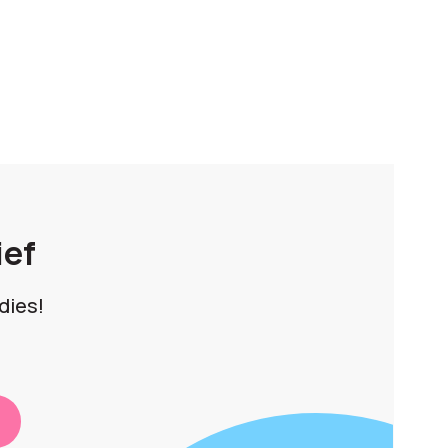
ief
dies!