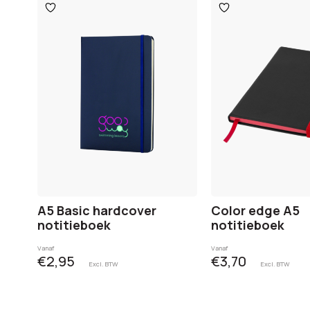
Toevoegen
Toevoegen
aan
aan
verlanglijst
verlanglijst
A5 Basic hardcover
Color edge A5
notitieboek
notitieboek
Vanaf
Vanaf
€2,95
€3,70
Excl. BTW
Excl. BTW