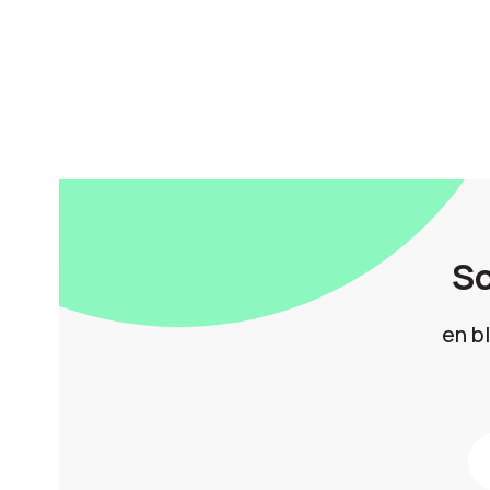
Sc
en b