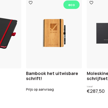
Toevoegen
Toevoege
eco
aan
aan
verlanglijst
verlanglijst
Bambook het uitwisbare
Moleskine
schrift!
schrijfset
Vanaf
Prijs op aanvraag
€287,50