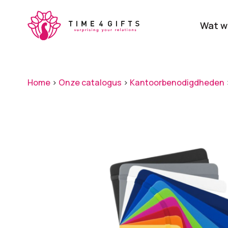
Skip
to
Wat w
main
content
Onze producten
Categ
Home
>
Onze catalogus
>
Kantoorbenodigdheden
Laat je door ons
verrassen