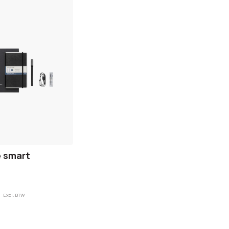
n
 smart
Excl. BTW