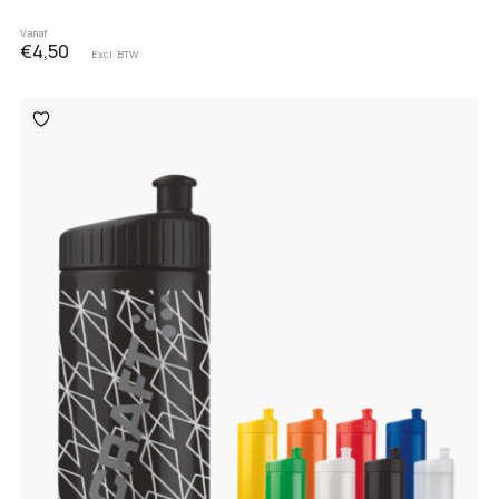
Vanaf
€4,50
Excl. BTW
Toevoegen
aan
verlanglijst