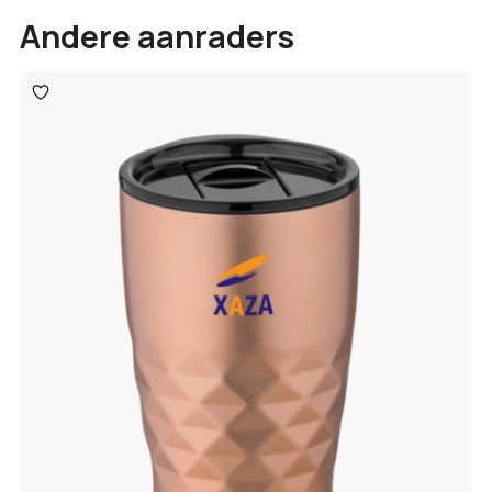
Andere aanraders
Toevoegen
aan
verlanglijst