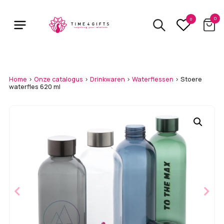
Skip
to
0
0
main
content
Home
>
Onze catalogus
>
Drinkwaren
>
Waterflessen
>
Stoere
waterfles 620 ml