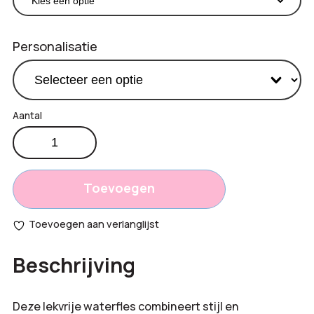
Personalisatie
Stoere
€
3,25
waterfles
Productprijs:
620
Totaal
ml
Toevoegen
aantal
opties:
Toevoegen aan verlanglijst
Bestelling
Beschrijving
totaal:
Deze lekvrije waterfles combineert stijl en