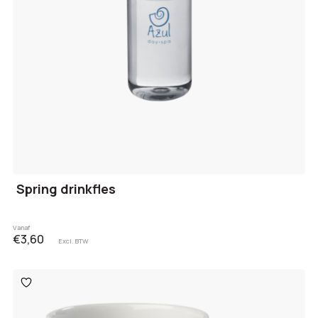
Spring drinkfles
Vanaf
€3,60
Excl. BTW
Toevoegen
aan
verlanglijst