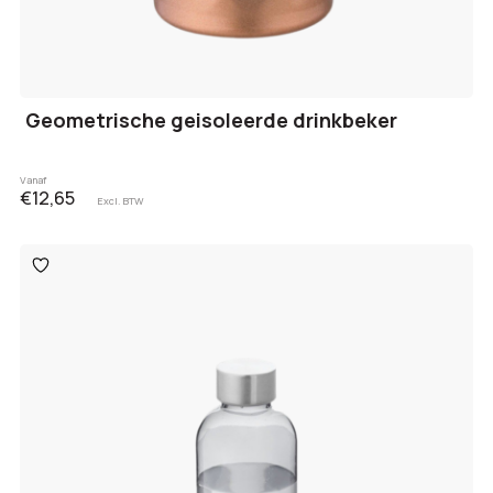
Geometrische geisoleerde drinkbeker
Vanaf
€12,65
Excl. BTW
Toevoegen
aan
verlanglijst