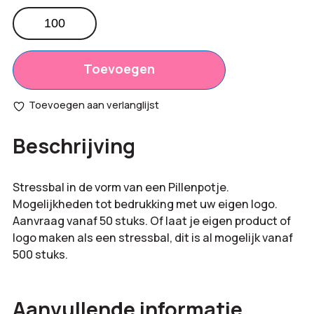
Stressbal
Pillenpotje
Totaal
€
0,00
aantal
opties:
Toevoegen
Bestelling
€
0,00
Toevoegen aan verlanglijst
totaal:
Beschrijving
Stressbal in de vorm van een Pillenpotje.
Mogelijkheden tot bedrukking met uw eigen logo.
Aanvraag vanaf 50 stuks. Of laat je eigen product of
logo maken als een stressbal, dit is al mogelijk vanaf
500 stuks.
Aanvullende informatie