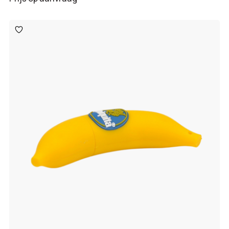
Toevoegen
aan
verlanglijst