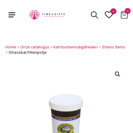
Skip
to
0
0
main
content
Home
>
Onze catalogus
>
Kantoorbenodigdheden
>
Stress Items
>
Stressbal Pillenpotje