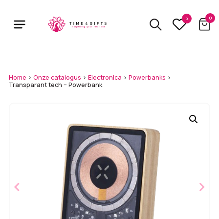
Skip
to
0
0
main
content
Home
>
Onze catalogus
>
Electronica
>
Powerbanks
>
Transparant tech – Powerbank