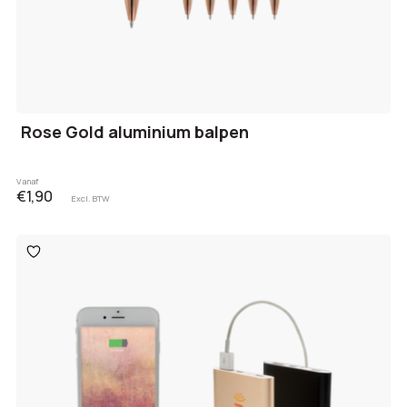
Rose Gold aluminium balpen
Vanaf
€1,90
Excl. BTW
Toevoegen
aan
verlanglijst