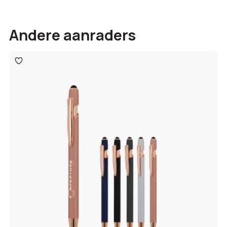
Andere aanraders
Toevoegen
aan
verlanglijst