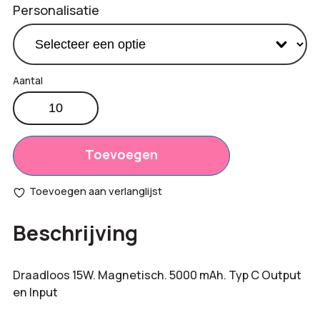
Personalisatie
Transparant
tech
Productprijs:
€
38,55
-
Totaal
Powerbank
Toevoegen
€
0,00
aantal
opties:
Toevoegen aan verlanglijst
Bestelling
€
385,50
Beschrijving
totaal:
Draadloos 15W. Magnetisch. 5000 mAh. Typ C Output
en Input