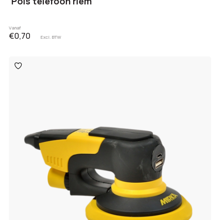
Pols telefoon riem
Vanaf
€0,70
Excl. BTW
Toevoegen
aan
verlanglijst