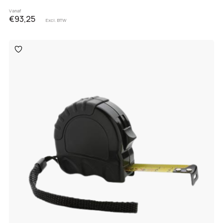
Vanaf
€93,25
Excl. BTW
Toevoegen
aan
verlanglijst