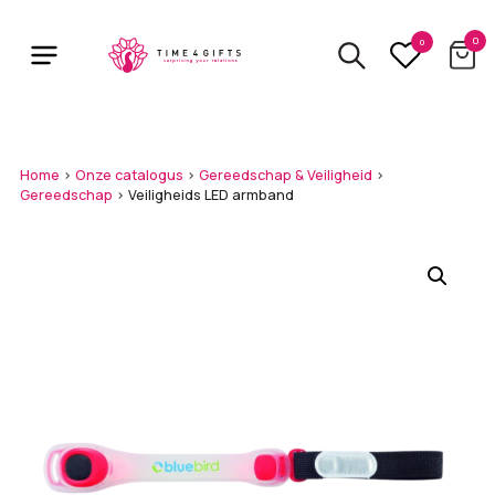
Skip
to
0
0
main
content
Home
>
Onze catalogus
>
Gereedschap & Veiligheid
>
Gereedschap
>
Veiligheids LED armband