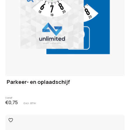
Parkeer- en oplaadschijf
Vanaf
€0,75
Excl. BTW
Toevoegen
aan
verlanglijst