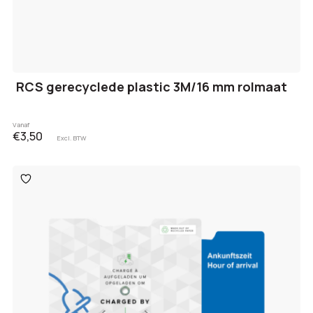
RCS gerecyclede plastic 3M/16 mm rolmaat
Vanaf
€3,50
Excl. BTW
Toevoegen
aan
verlanglijst