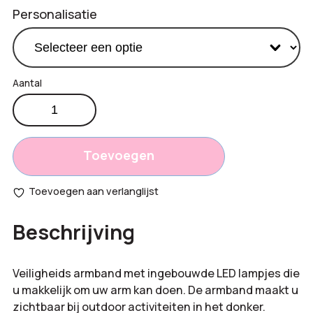
Personalisatie
Veiligheids
€
4,05
LED
Productprijs:
armband
Totaal
aantal
Toevoegen
opties:
Toevoegen aan verlanglijst
Bestelling
Beschrijving
totaal:
Veiligheids armband met ingebouwde LED lampjes die
u makkelijk om uw arm kan doen. De armband maakt u
zichtbaar bij outdoor activiteiten in het donker.