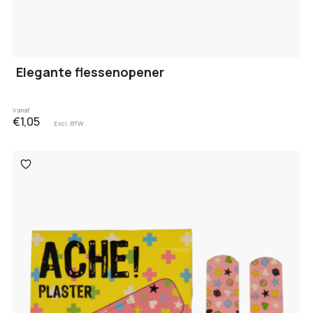
Elegante flessenopener
Vanaf
€1,05
Excl. BTW
Toevoegen
aan
verlanglijst