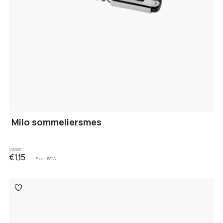
Milo sommeliersmes
Vanaf
€1,15
Excl. BTW
Toevoegen
aan
verlanglijst