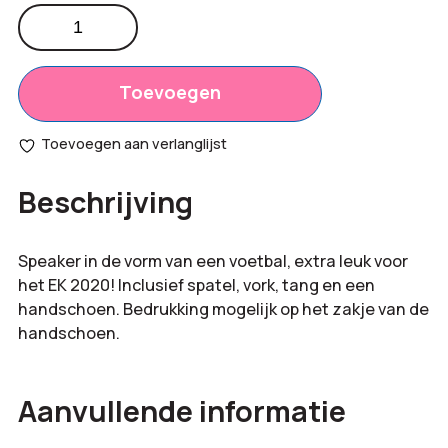
Voetbal
barbecue
Totaal
€
0,00
schort
opties:
aantal
Toevoegen
Bestelling
€
0,00
Toevoegen aan verlanglijst
totaal:
Beschrijving
Speaker in de vorm van een voetbal, extra leuk voor
het EK 2020! Inclusief spatel, vork, tang en een
handschoen. Bedrukking mogelijk op het zakje van de
handschoen.
Aanvullende informatie