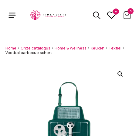
Skip
to
0
0
main
content
Home
>
Onze catalogus
>
Home & Wellness
>
Keuken
>
Textiel
>
Voetbal barbecue schort