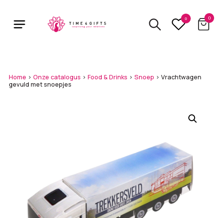
Skip
to
0
0
main
content
Home
>
Onze catalogus
>
Food & Drinks
>
Snoep
>
Vrachtwagen
gevuld met snoepjes