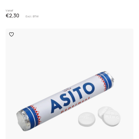
Vanaf
€2,30
Excl. BTW
Toevoegen
aan
verlanglijst