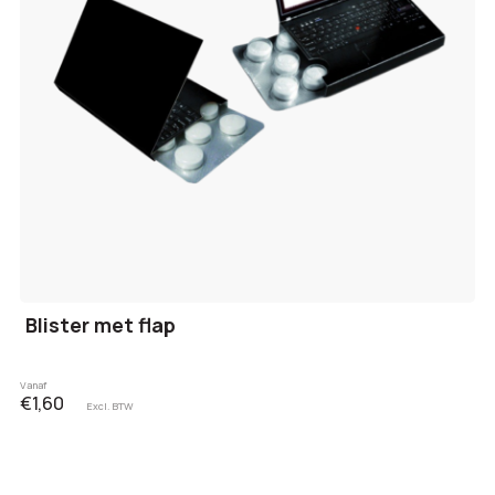
Blister met flap
Vanaf
€1,60
Excl. BTW