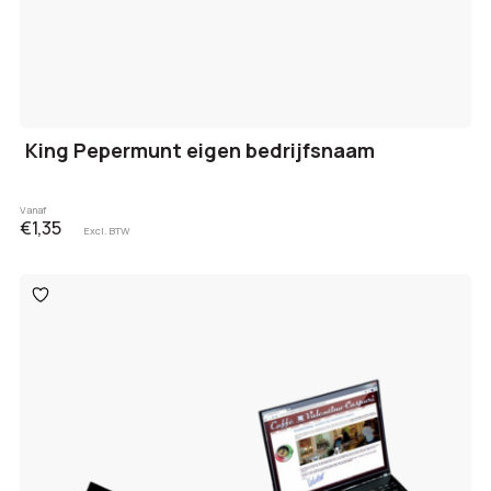
King Pepermunt eigen bedrijfsnaam
Vanaf
€1,35
Excl. BTW
Toevoegen
aan
verlanglijst