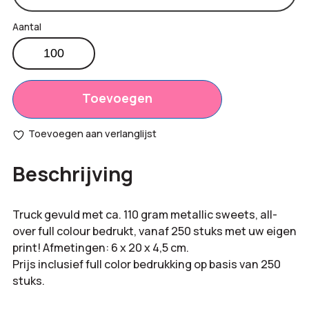
Vrachtwagen
gevuld
Productprijs:
€
4,20
met
Totaal
snoepjes
Toevoegen
€
0,00
aantal
opties:
Toevoegen aan verlanglijst
Bestelling
€
420,00
Beschrijving
totaal:
Truck gevuld met ca. 110 gram metallic sweets, all-
over full colour bedrukt, vanaf 250 stuks met uw eigen
print! Afmetingen: 6 x 20 x 4,5 cm.
Prijs inclusief full color bedrukking op basis van 250
stuks.