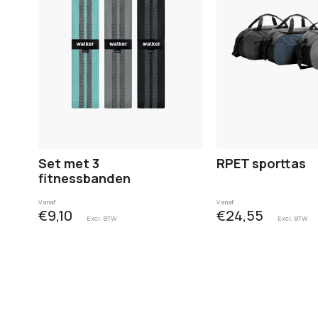
Set met 3
RPET sporttas
fitnessbanden
Vanaf
Vanaf
€9,10
€24,55
Excl. BTW
Excl. BTW