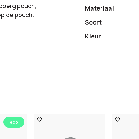
opberg pouch,
Materiaal
 op de pouch.
Soort
Kleur
Toevoegen
Toevoege
eco
aan
aan
verlanglijst
verlanglijst