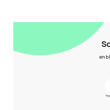
Sc
en b
*hi