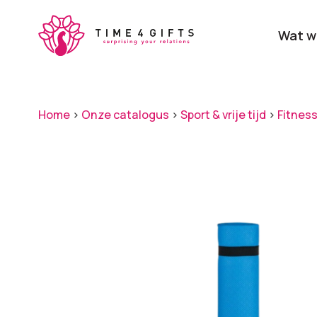
Skip
to
Wat w
main
content
Onze producten
Categ
Home
>
Onze catalogus
>
Sport & vrije tijd
>
Fitness
Laat je door ons
verrassen