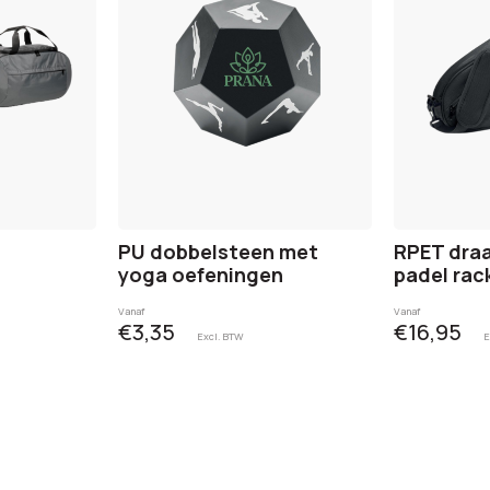
PU dobbelsteen met
RPET draa
yoga oefeningen
padel rac
Vanaf
Vanaf
€3,35
€16,95
Excl. BTW
E