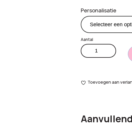
Personalisatie
Yogamat
€
7
Productprijs:
aantal
Totaal
opties:
Toevoegen aan verlang
Bestelling
totaal:
Aanvullend