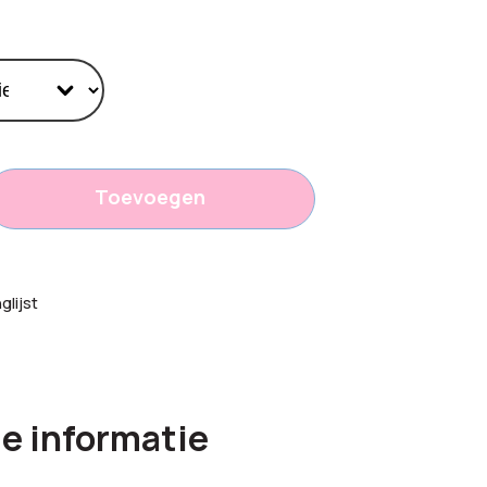
Toevoegen
,60
lijst
e informatie