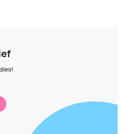
ief
dies!