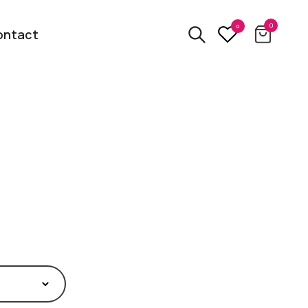
0
0
ontact
3D
relatiegeschenken
kbare
Van usb tot powerbank
Eco
ten
relatiegeschenken
 logo
Zero waste &
evenement!
duurzame cadeaus
bekijk alle categorieën