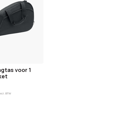
gtas voor 1
ket
xcl. BTW