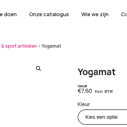
e doen
Onze catalogus
Wie we zijn
C
orieën
 & sport artikelen
>
Yogamat
Kerstpakketten
Drinkwaren
2026
Gave en brui
Yogamat
flessen
Stel samen
Beurzen en
Vanaf
€7,60
Excl. BTW
Nieuwkomers 2026
evenemen
De nieuwste items
Val op met je
Kleur
tijdens elk 