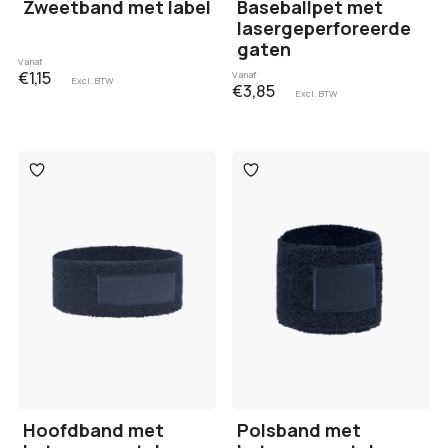
Zweetband met label
Baseballpet met
lasergeperforeerde
gaten
Vanaf
€1,15
Vanaf
Excl. BTW
€3,85
Excl. BTW
Toevoegen
Toevoegen
aan
aan
verlanglijst
verlanglijst
Hoofdband met
Polsband met