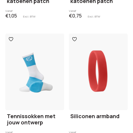
katoenen patch
katoenen patch
Vanaf
Vanaf
€1,05
€0,75
Excl. BTW
Excl. BTW
Toevoegen
Toevoegen
aan
aan
verlanglijst
verlanglijst
Tennissokken met
Siliconen armband
jouw ontwerp
Vanaf
Vanaf