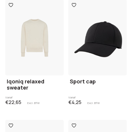
Toevoegen
Toevoegen
aan
aan
verlanglijst
verlanglijst
Iqoniq relaxed
Sport cap
sweater
Vanaf
Vanaf
€22,65
€4,25
Excl. BTW
Excl. BTW
Toevoegen
Toevoegen
aan
aan