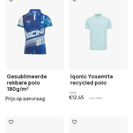
aan
aan
verlanglijst
verlanglijst
Gesublimeerde
Iqonic Yosemite
rekbare polo
recycled polo
180g/m²
Vanaf
€12,45
Prijs op aanvraag
Excl. BTW
Toevoegen
Toevoegen
aan
aan
verlanglijst
verlanglijst