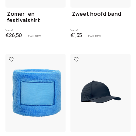
Zomer- en
Zweet hoofd band
festivalshirt
Vanaf
Vanaf
€26,50
€1,55
Excl. BTW
Excl. BTW
Toevoegen
Toevoegen
aan
aan
verlanglijst
verlanglijst