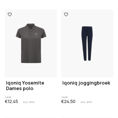
Toevoegen
Toevoegen
aan
aan
verlanglijst
verlanglijst
Iqoniq Yosemite
Iqoniq joggingbroek
Dames polo
Vanaf
Vanaf
€12,45
€24,50
Excl. BTW
Excl. BTW