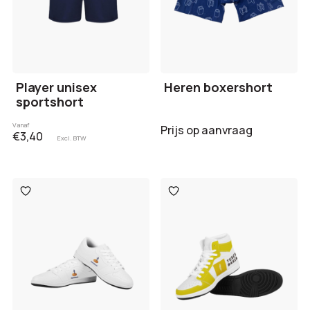
Player unisex
Heren boxershort
sportshort
Vanaf
Prijs op aanvraag
€3,40
Excl. BTW
Toevoegen
Toevoegen
aan
aan
verlanglijst
verlanglijst