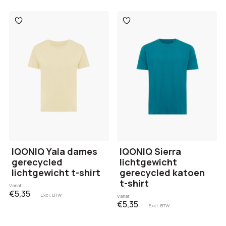
Toevoegen
Toevoegen
aan
aan
verlanglijst
verlanglijst
IQONIQ Yala dames
IQONIQ Sierra
gerecycled
lichtgewicht
lichtgewicht t-shirt
gerecycled katoen
t-shirt
Vanaf
€5,35
Excl. BTW
Vanaf
€5,35
Excl. BTW