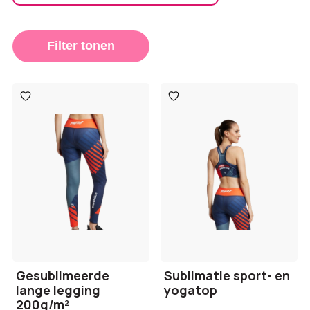
Filter tonen
Toevoegen
Toevoegen
aan
aan
verlanglijst
verlanglijst
Gesublimeerde
Sublimatie sport- en
lange legging
yogatop
200g/m²