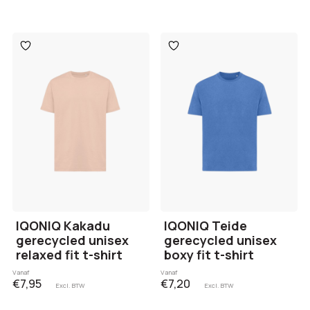
Toevoegen
Toevoegen
aan
aan
verlanglijst
verlanglijst
IQONIQ Kakadu
IQONIQ Teide
gerecycled unisex
gerecycled unisex
relaxed fit t-shirt
boxy fit t-shirt
Vanaf
Vanaf
€7,95
€7,20
Excl. BTW
Excl. BTW