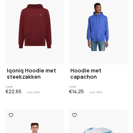
verlanglijst
verlanglijst
Iqoniq Hoodie met
Hoodie met
steekzakken
capachon
Vanaf
Vanaf
€22,65
€14,25
Excl. BTW
Excl. BTW
Toevoegen
Toevoegen
aan
aan
verlanglijst
verlanglijst