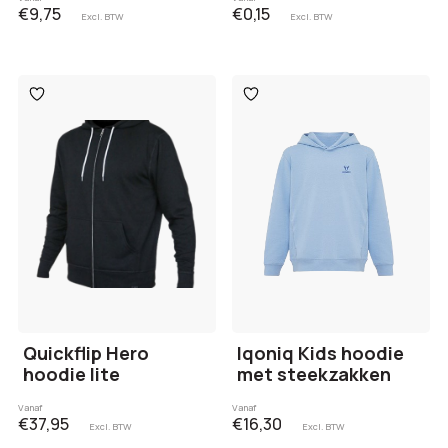
€9,75
€0,15
Excl. BTW
Excl. BTW
Toevoegen
Toevoegen
aan
aan
verlanglijst
verlanglijst
Quickflip Hero
Iqoniq Kids hoodie
hoodie lite
met steekzakken
Vanaf
Vanaf
€37,95
€16,30
Excl. BTW
Excl. BTW