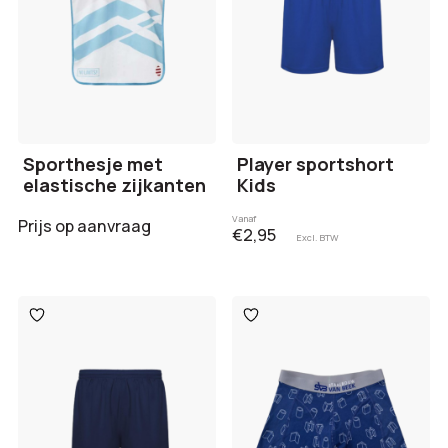
Sporthesje met
Player sportshort
elastische zijkanten
Kids
Vanaf
Prijs op aanvraag
€2,95
Excl. BTW
Toevoegen
Toevoegen
aan
aan
verlanglijst
verlanglijst