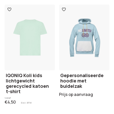
Toevoegen
Toevoegen
aan
aan
verlanglijst
verlanglijst
IQONIQ Koli kids
Gepersonaliseerde
lichtgewicht
hoodie met
gerecycled katoen
buidelzak
t-shirt
Prijs op aanvraag
Vanaf
€4,50
Excl. BTW