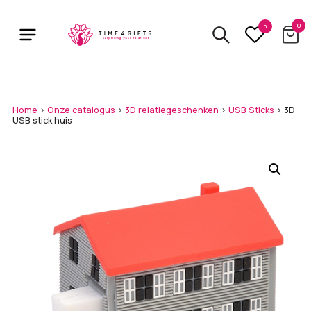
Skip
to
0
0
main
content
Home
>
Onze catalogus
>
3D relatiegeschenken
>
USB Sticks
>
3D
USB stick huis