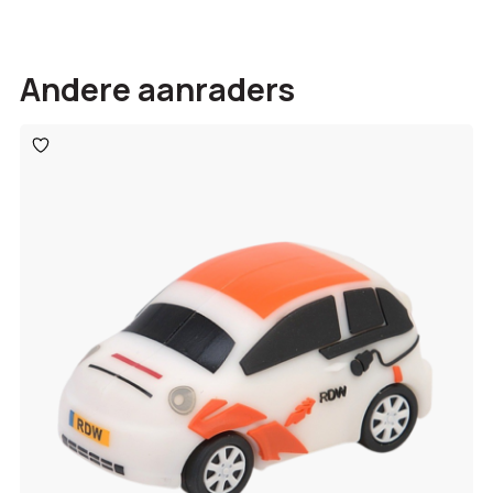
Andere aanraders
Toevoegen
aan
verlanglijst