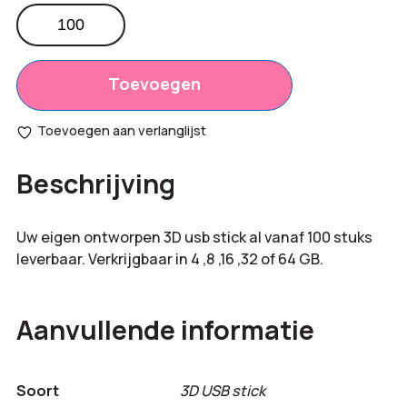
3D
USB
Totaal
€
0,00
stick
opties:
huis
Toevoegen
aantal
Bestelling
€
0,00
Toevoegen aan verlanglijst
totaal:
Beschrijving
Uw eigen ontworpen 3D usb stick al vanaf 100 stuks
leverbaar. Verkrijgbaar in 4 ,8 ,16 ,32 of 64 GB.
Aanvullende informatie
Soort
3D USB stick