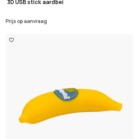
3D USB stick aardbei
Prijs op aanvraag
Toevoegen
aan
verlanglijst