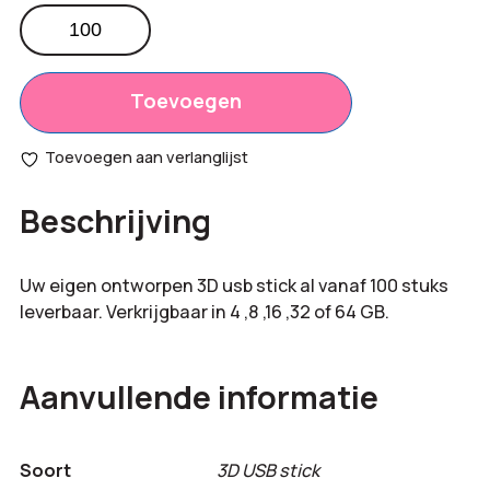
3D
USB
Totaal
€
0,00
stick
opties:
spray
Toevoegen
aantal
Bestelling
€
0,00
Toevoegen aan verlanglijst
totaal:
Beschrijving
Uw eigen ontworpen 3D usb stick al vanaf 100 stuks
leverbaar. Verkrijgbaar in 4 ,8 ,16 ,32 of 64 GB.
Aanvullende informatie
Soort
3D USB stick