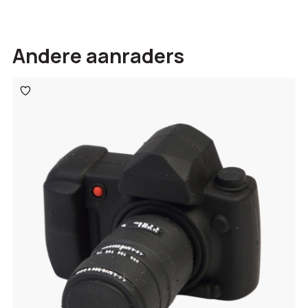
Andere aanraders
Toevoegen
aan
verlanglijst