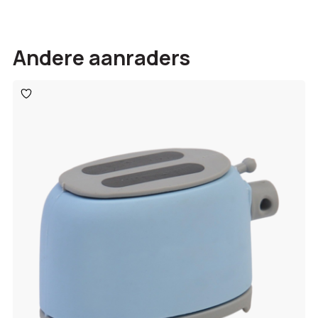
Andere aanraders
Toevoegen
aan
verlanglijst