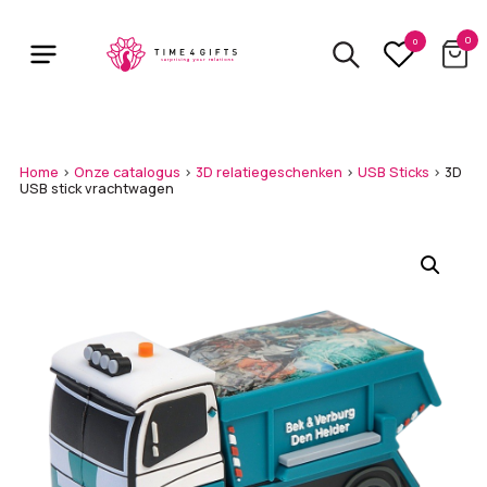
Skip
to
0
0
main
content
Home
>
Onze catalogus
>
3D relatiegeschenken
>
USB Sticks
>
3D
USB stick vrachtwagen