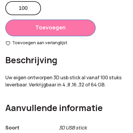
3D
USB
Totaal
€
0,00
stick
opties:
vrachtwagen
Toevoegen
aantal
Bestelling
€
0,00
Toevoegen aan verlanglijst
totaal:
Beschrijving
Uw eigen ontworpen 3D usb stick al vanaf 100 stuks
leverbaar. Verkrijgbaar in 4 ,8 ,16 ,32 of 64 GB.
Aanvullende informatie
Soort
3D USB stick