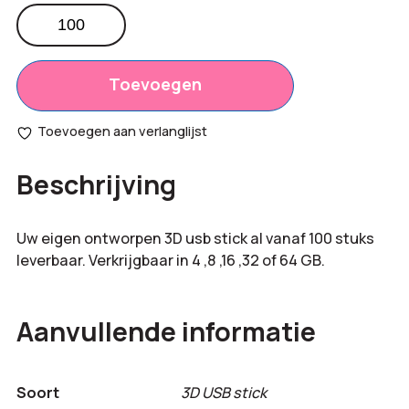
3D
USB
Totaal
€
0,00
stick
opties:
werkman
Toevoegen
aantal
Bestelling
€
0,00
Toevoegen aan verlanglijst
totaal:
Beschrijving
Uw eigen ontworpen 3D usb stick al vanaf 100 stuks
leverbaar. Verkrijgbaar in 4 ,8 ,16 ,32 of 64 GB.
Aanvullende informatie
Soort
3D USB stick