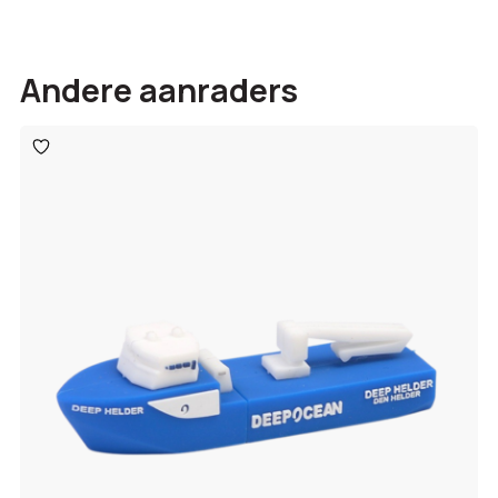
Andere aanraders
Toevoegen
aan
verlanglijst