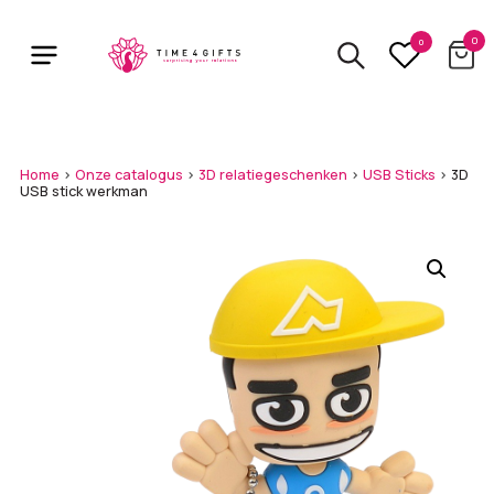
Skip
to
0
0
main
content
Home
>
Onze catalogus
>
3D relatiegeschenken
>
USB Sticks
>
3D
USB stick werkman