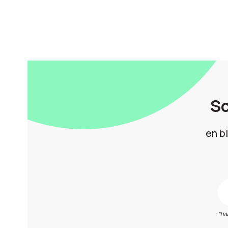
Sc
en b
*hi