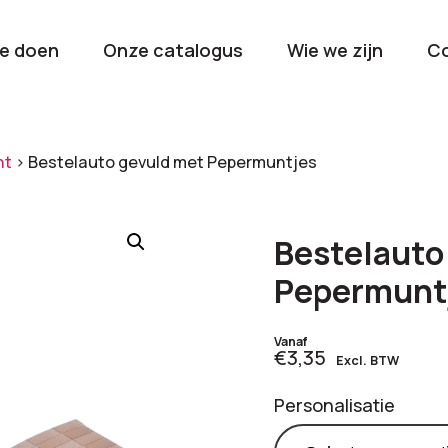
e doen
Onze catalogus
Wie we zijn
C
orieën
nt
>
Bestelauto gevuld met Pepermuntjes
Kerstpakketten
Drinkwaren
2026
Gave en brui
Bestelauto
flessen
Stel samen
Pepermunt
Beurzen en
Nieuwkomers 2026
evenemen
Vanaf
€3,35
De nieuwste items
Val op met je
Excl. BTW
tijdens elk 
Personalisatie