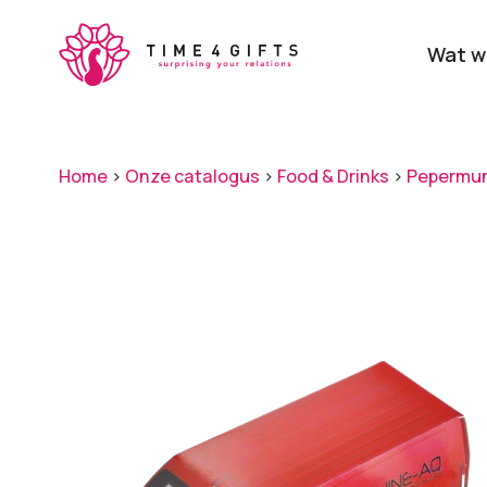
Skip
to
Wat w
main
content
Onze producten
Categ
Home
>
Onze catalogus
>
Food & Drinks
>
Pepermu
Laat je door ons
verrassen