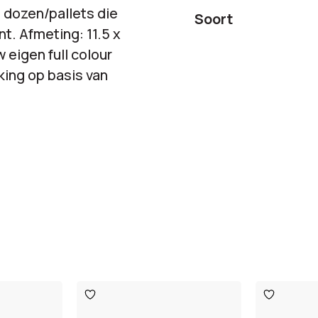
2 dozen/pallets die
Soort
nt. Afmeting: 11.5 x
 eigen full colour
kking op basis van
Toevoegen
Toevoege
aan
aan
verlanglijst
verlanglijst