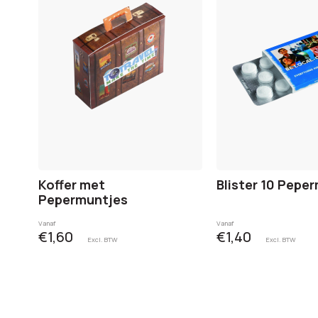
Koffer met
Blister 10 Pepe
Pepermuntjes
Vanaf
Vanaf
€1,60
€1,40
Excl. BTW
Excl. BTW