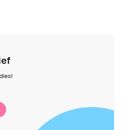
ief
dies!