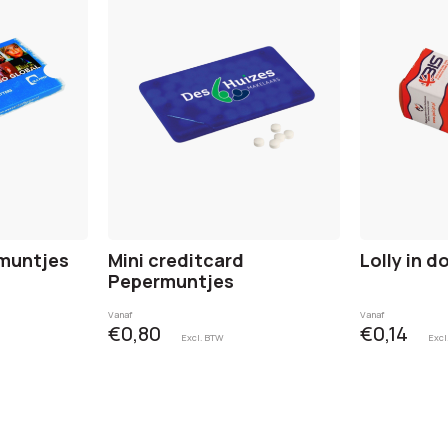
rmuntjes
Mini creditcard
Lolly in d
Pepermuntjes
Vanaf
Vanaf
€0,80
€0,14
Excl. BTW
Excl