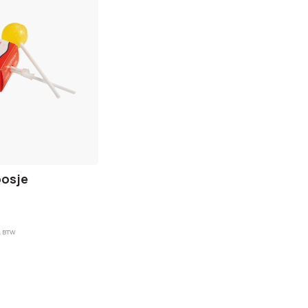
oosje
. BTW