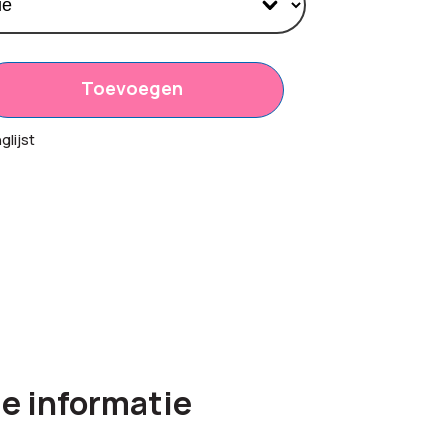
Toevoegen
35
lijst
00
5,00
e informatie