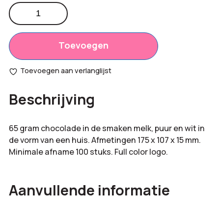
Chocolade
huis
Totaal
€
0,00
aantal
opties:
Toevoegen
Bestelling
€
0,00
Toevoegen aan verlanglijst
totaal:
Beschrijving
65 gram chocolade in de smaken melk, puur en wit in
de vorm van een huis. Afmetingen 175 x 107 x 15 mm.
Minimale afname 100 stuks. Full color logo.
Aanvullende informatie