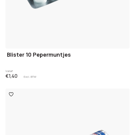
Blister 10 Pepermuntjes
Vanaf
€1,40
Excl. BTW
Toevoegen
aan
verlanglijst