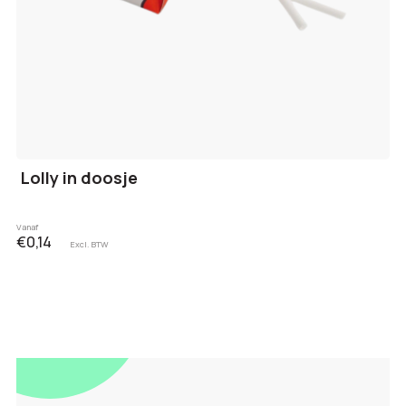
Lolly in doosje
Vanaf
€0,14
Excl. BTW