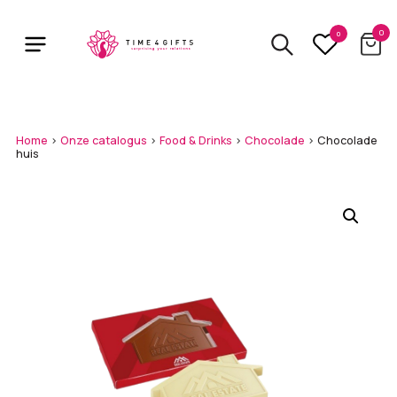
Skip
to
0
0
main
content
Home
>
Onze catalogus
>
Food & Drinks
>
Chocolade
>
Chocolade
huis