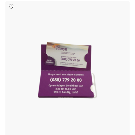
Toevoegen
aan
verlanglijst