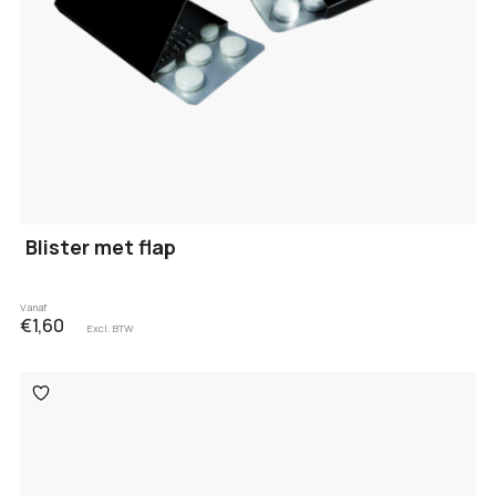
Blister met flap
Vanaf
€1,60
Excl. BTW
Toevoegen
aan
verlanglijst