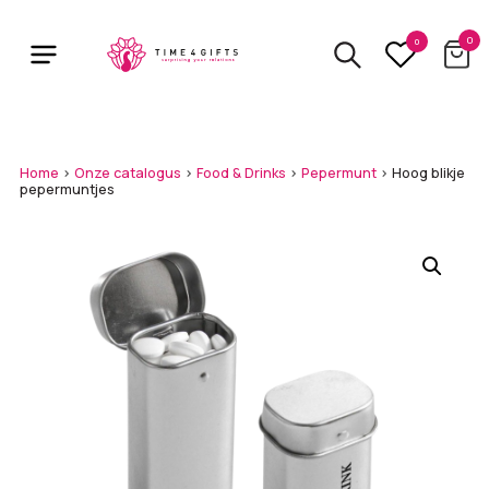
Skip
to
0
0
main
content
Home
>
Onze catalogus
>
Food & Drinks
>
Pepermunt
>
Hoog blikje
pepermuntjes