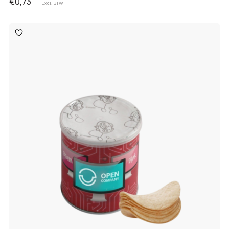
€0,73
Excl. BTW
Toevoegen
aan
verlanglijst