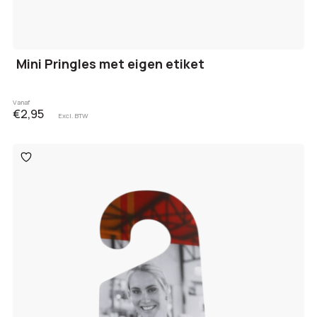
Mini Pringles met eigen etiket
Vanaf
€2,95
Excl. BTW
Toevoegen
aan
verlanglijst