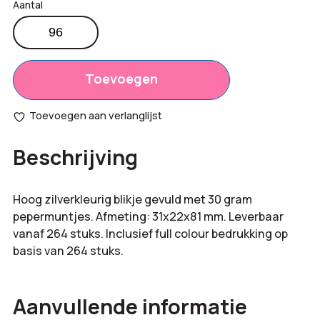
Hoog
blikje
Productprijs:
€
1,60
pepermuntjes
Totaal
aantal
Toevoegen
€
0,00
opties:
Toevoegen aan verlanglijst
Bestelling
€
153,60
Beschrijving
totaal:
Hoog zilverkleurig blikje gevuld met 30 gram
pepermuntjes. Afmeting: 31x22x81 mm. Leverbaar
vanaf 264 stuks. Inclusief full colour bedrukking op
basis van 264 stuks.
Aanvullende informatie