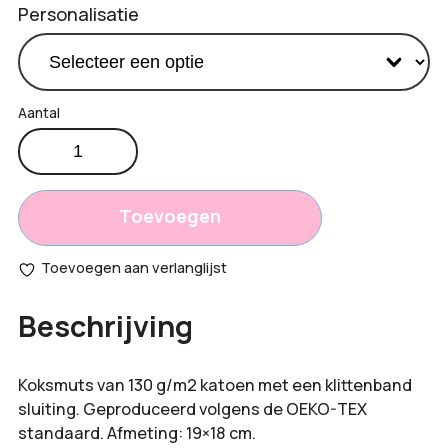
Personalisatie
Koksmuts
€
1,95
aantal
Productprijs:
Totaal
Toevoegen
opties:
Toevoegen aan verlanglijst
Bestelling
Beschrijving
totaal:
Koksmuts van 130 g/m2 katoen met een klittenband
sluiting. Geproduceerd volgens de OEKO-TEX
standaard. Afmeting: 19×18 cm.