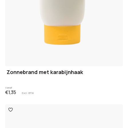
Zonnebrand met karabijnhaak
Vanaf
€1,35
Excl. BTW
Toevoegen
aan
verlanglijst