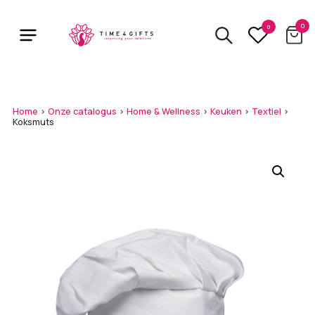
Skip
to
0
0
main
content
Home
>
Onze catalogus
>
Home & Wellness
>
Keuken
>
Textiel
>
Koksmuts