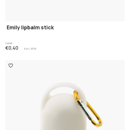
Emily lipbalm stick
Vanaf
€0,40
Excl. BTW
Toevoegen
aan
verlanglijst