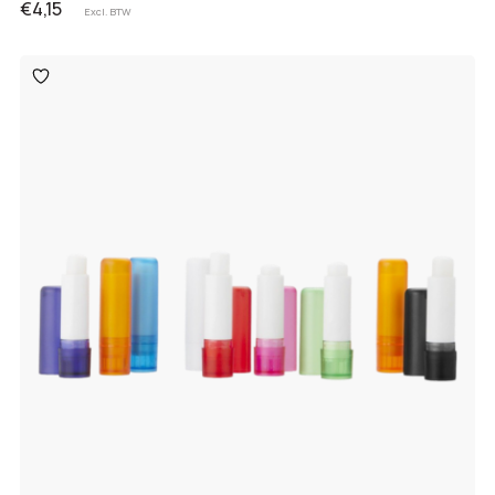
€4,15
Excl. BTW
Toevoegen
aan
verlanglijst