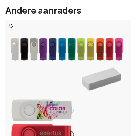
Andere aanraders
Toevoegen
aan
verlanglijst