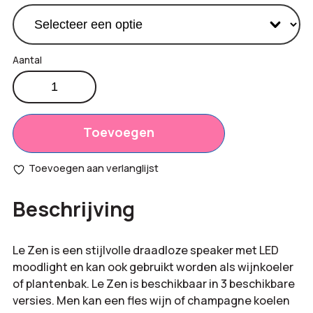
Stijlvolle
draadloze
Productprijs:
€
84,65
speaker
Totaal
aantal
Toevoegen
€
0,00
opties:
Toevoegen aan verlanglijst
Bestelling
€
84,65
Beschrijving
totaal:
Le Zen is een stijlvolle draadloze speaker met LED
moodlight en kan ook gebruikt worden als wijnkoeler
of plantenbak. Le Zen is beschikbaar in 3 beschikbare
versies. Men kan een fles wijn of champagne koelen