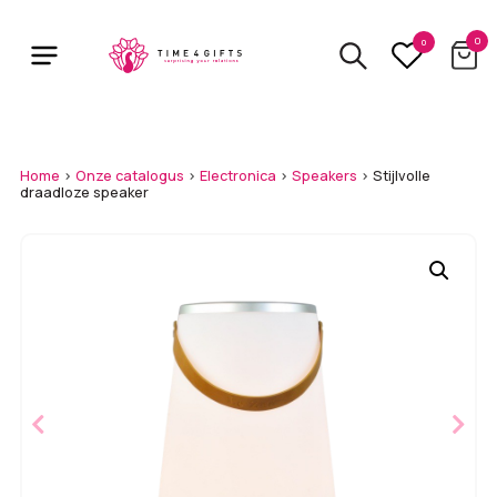
Skip
to
0
0
main
content
Home
>
Onze catalogus
>
Electronica
>
Speakers
>
Stijlvolle
draadloze speaker